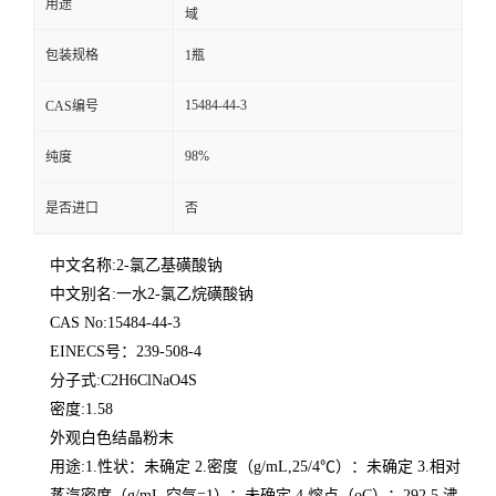
用途
域
包装规格
1瓶
15484-44-3
CAS编号
98%
纯度
是否进口
否
中文名称:2-氯乙基磺酸钠
中文别名:一水2-氯乙烷磺酸钠
CAS No:15484-44-3
EINECS号：239-508-4
分子式:C2H6ClNaO4S
密度:1.58
外观白色结晶粉末
用途:1.性状：未确定 2.密度（g/mL,25/4℃）：未确定 3.相对
蒸汽密度（g/mL,空气=1）：未确定 4.熔点（oC）：292 5.沸