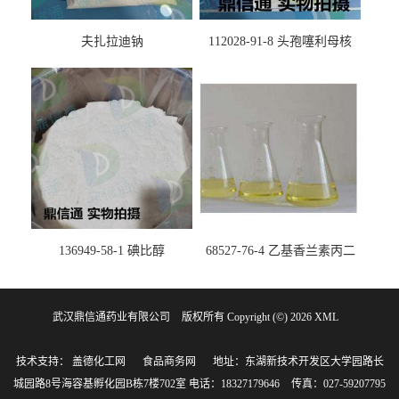
夫扎拉迪钠
112028-91-8 头孢噻利母核
（氯化物）
136949-58-1 碘比醇
68527-76-4 乙基香兰素丙二
醇缩醛 ——检测方法 -技术资
料 -质量标准 -性质 -中间体试
武汉鼎信通药业有限公司
版权所有 Copyright (©) 2026
剂 -香精香料 -鼎信通李杰
XML
技术支持：
盖德化工网
食品商务网
地址：东湖新技术开发区大学园路长
城园路8号海容基孵化园B栋7楼702室
电话：18327179646
传真：027-59207795