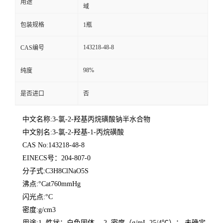
用途
域
包装规格
1瓶
143218-48-8
CAS编号
98%
纯度
是否进口
否
中文名称:3-氯-2-羟基丙烷磺酸钠半水合物
中文别名:3-氯-2-羟基-1-丙烷磺酸
CAS No:143218-48-8
EINECS号：204-807-0
分子式:C3H8ClNaO5S
沸点:°Cat760mmHg
闪光点:°C
密度:g/cm3
用途:1. 性状：白色固体。 2. 密度（g/mL,25/4℃）： 未确定