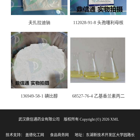
夫扎拉迪钠
112028-91-8 头孢噻利母核
（氯化物）
136949-58-1 碘比醇
68527-76-4 乙基香兰素丙二
醇缩醛 ——检测方法 -技术资
料 -质量标准 -性质 -中间体试
武汉鼎信通药业有限公司
版权所有 Copyright (©) 2026
剂 -香精香料 -鼎信通李杰
XML
技术支持：
盖德化工网
食品商务网
地址：东湖新技术开发区大学园路长