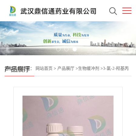
产品展厅
您当前的位置：
网站首页
>
产品展厅
>
生物缓冲剂
>
3-氯-2-羟基丙
烷磺酸钠半水合物