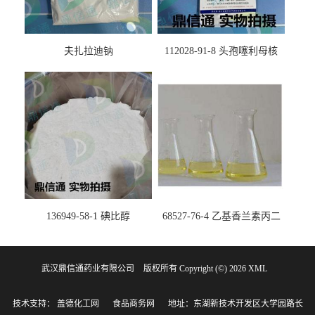
夫扎拉迪钠
112028-91-8 头孢噻利母核
（氯化物）
136949-58-1 碘比醇
68527-76-4 乙基香兰素丙二
醇缩醛 ——检测方法 -技术资
料 -质量标准 -性质 -中间体试
武汉鼎信通药业有限公司
版权所有 Copyright (©) 2026
剂 -香精香料 -鼎信通李杰
XML
技术支持：
盖德化工网
食品商务网
地址：东湖新技术开发区大学园路长