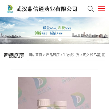
产品展厅
您当前的位置：
网站首页
>
产品展厅
>
生物缓冲剂
>
双(2-羟乙基)氨
基(三羟甲基)甲烷