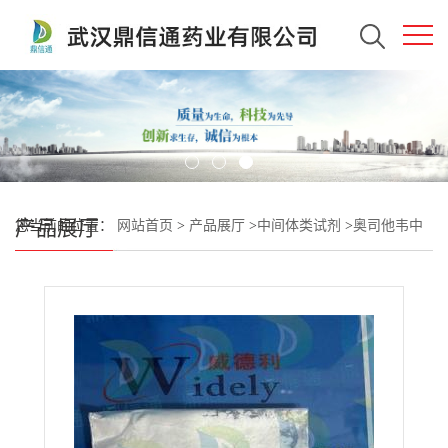
产品展厅
您当前的位置：
网站首页
>
产品展厅
>
中间体类试剂
>
奥司他韦中
间体；5-叠氮奥司他韦