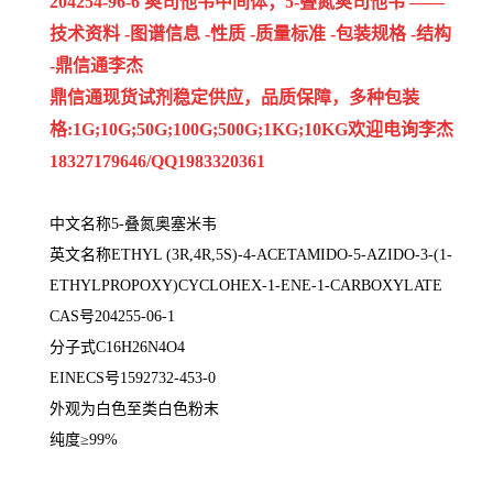
204254-96-6
奥司他韦中间体；5-叠氮奥司他韦 ——
技术资料 -图谱信息 -性质 -质量标准 -包装规格 -结构
-鼎信通李杰
鼎信通现货试剂稳定供应，品质保障，多种包装
格:1G;10G;50G;100G;500G;1KG;10KG欢迎电询李杰
18327179646/QQ1983320361
中文名称5-叠氮奥塞米韦
英文名称ETHYL (3R,4R,5S)-4-ACETAMIDO-5-AZIDO-3-(1-
ETHYLPROPOXY)CYCLOHEX-1-ENE-1-CARBOXYLATE
CAS号204255-06-1
分子式C16H26N4O4
EINECS号1592732-453-0
外观为白色至类白色粉末
纯度≥99%