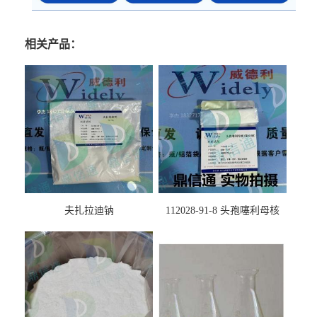
相关产品：
夫扎拉迪钠
112028-91-8 头孢噻利母核
（氯化物）