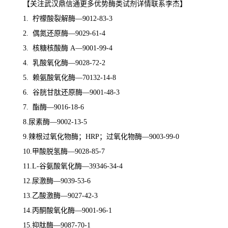
【关注武汉鼎信通更多优势酶类试剂详情联系李杰】
1. 柠檬酸裂解酶—9012-83-3
2. 偶氮还原酶—9029-61-4
3. 核糖核酸酶 A—9001-99-4
4. 乳酸氧化酶—9028-72-2
5. 赖氨酸氧化酶—70132-14-8
6. 谷胱甘肽还原酶—9001-48-3
7. 酯酶—9016-18-6
8.尿素酶—9002-13-5
9.辣根过氧化物酶；HRP；过氧化物酶—9003-99-0
10.甲酸脱氢酶—9028-85-7
11.L-谷氨酸氧化酶—39346-34-4
12.尿激酶—9039-53-6
13.乙酸激酶—9027-42-3
14.丙酮酸氧化酶—9001-96-1
15.抑肽酶—9087-70-1