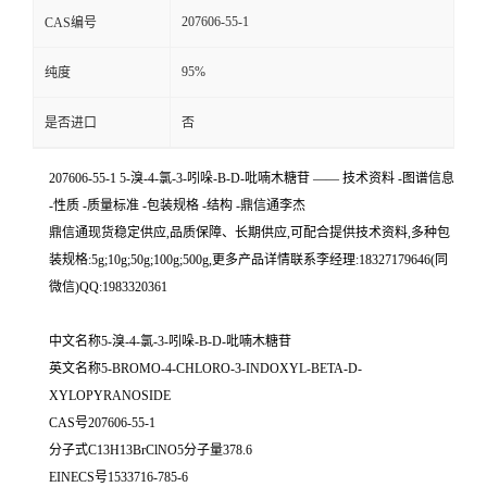
207606-55-1
CAS编号
95%
纯度
是否进口
否
207606-55-1 5-溴-4-氯-3-吲哚-Β-D-吡喃木糖苷 —— 技术资料 -图谱信息
-性质 -质量标准 -包装规格 -结构 -鼎信通李杰
鼎信通现货稳定供应,品质保障、长期供应,可配合提供技术资料,多种包
装规格:5g;10g;50g;100g;500g,更多产品详情联系李经理:18327179646(同
微信)QQ:1983320361
中文名称5-溴-4-氯-3-吲哚-Β-D-吡喃木糖苷
英文名称5-BROMO-4-CHLORO-3-INDOXYL-BETA-D-
XYLOPYRANOSIDE
CAS号207606-55-1
分子式C13H13BrClNO5分子量378.6
EINECS号1533716-785-6