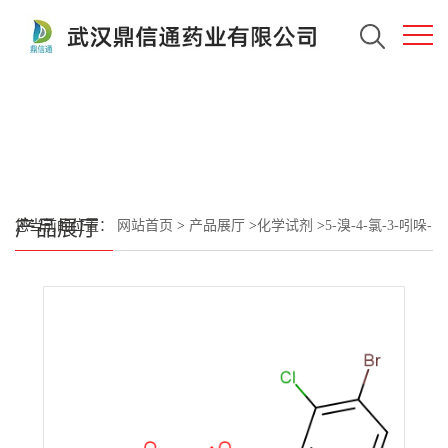
产品展厅
您当前的位置：
网站首页
>
产品展厅
>
化学试剂
>
5-溴-4-氯-3-吲哚-
β-D-吡喃木糖苷