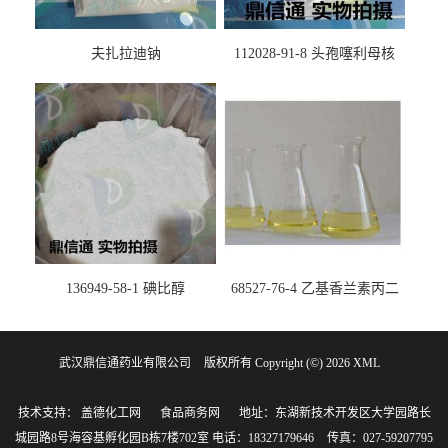
夫扎拉迪钠
112028-91-8 头孢噻利母核
（氯化物）
136949-58-1 碘比醇
68527-76-4 乙基香兰素丙二
醇缩醛 ——检测方法 -技术资
料 -质量标准 -性质 -中间体试
武汉鼎信通药业有限公司
版权所有 Copyright (©) 2026
剂 -香精香料 -鼎信通李杰
XML
技术支持：
盖德化工网
食品商务网
地址：东湖新技术开发区大学园路长
城园路8号海容基孵化园B栋7楼702室
电话：18327179646
传真：027-59207795