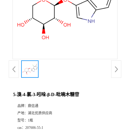
5-溴-4-氯-3-吲哚-β-D-吡喃木糖苷
品牌：
鼎信通
产地：
湖北优质供应商
型号：
1瓶
cas：
207606-55-1