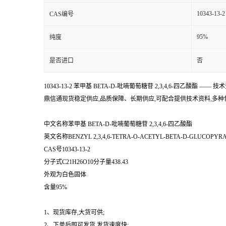
10343-13-2
CAS编号
95%
纯度
是否进口
否
10343-13-2 苯甲基 BETA-D-吡喃葡萄糖苷 2,3,4,6-四乙酸酯 —
鼎信通现货稳定供应,品质保障、长期供应,可配合提供技术资料,多种包装规格:5g;10
中文名称苯甲基 BETA-D-吡喃葡萄糖苷 2,3,4,6-四乙酸酯
英文名称BENZYL 2,3,4,6-TETRA-O-ACETYL-BETA-D-GLUCOPYR
CAS号10343-13-2
分子式C21H26O10分子量438.43
外观为白色固体
含量95%
1、现货库存,大货可供;
2、下单后即可发货,发货速度快;