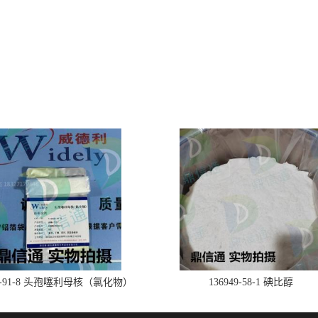
28-91-8 头孢噻利母核（氯化物）
136949-58-1 碘比醇