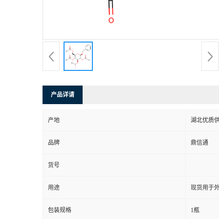
产品详请
产地
湖北优质
品牌
鼎信通
货号
用途
现货用于
包装规格
1瓶