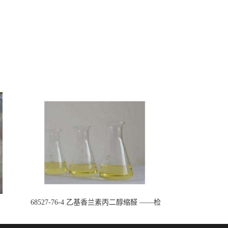
68527-76-4 乙基香兰素丙二醇缩醛 ——检
测方法 -技术资料 -质量标准 -性质 -中间
体试剂 -香精香料 -鼎信通李杰