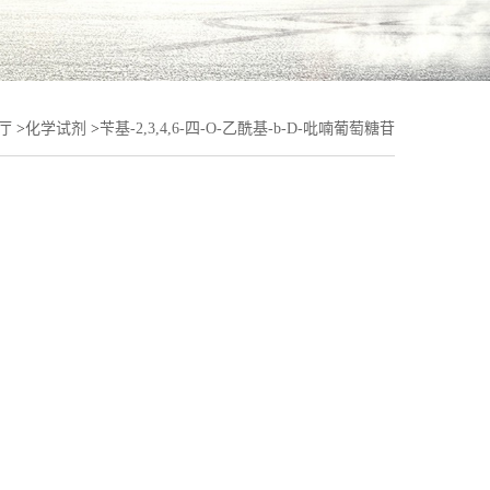
厅
>
化学试剂
>
苄基-2,3,4,6-四-O-乙酰基-b-D-吡喃葡萄糖苷