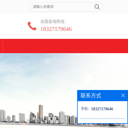
全国咨询热线：
18327179646
联系方式
手机：
18327179646