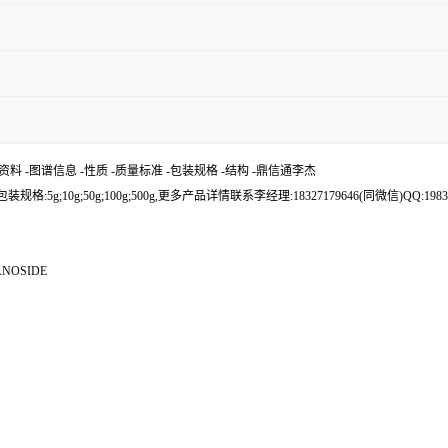
— 技术资料 -图谱信息 -性质 -质量标准 -包装规格 -结构 -鼎信通李杰
g;50g;100g;500g,更多产品详情联系李经理:18327179646(同微信)QQ:19833
ANOSIDE