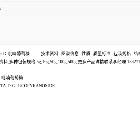
8
2-脱氧-Β-D-吡喃葡萄糖 —— 技术资料 -图谱信息 -性质 -质量标准 -包装规格 -
:5g;10g;50g;100g;500g,更多产品详情联系李经理:1832717964
-D-吡喃葡萄糖
ETA-D-GLUCOPYRANOSIDE