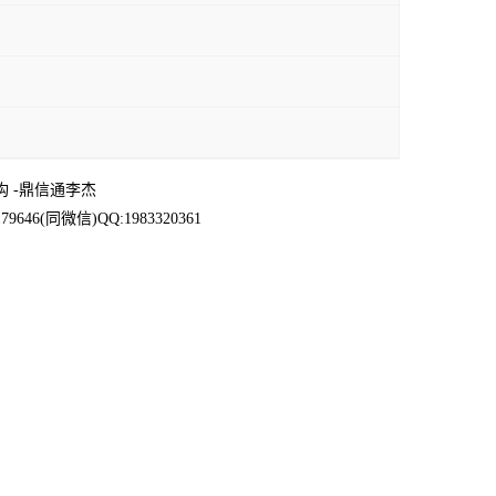
结构 -鼎信通李杰
6(同微信)QQ:1983320361