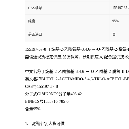
155197-37-
CAS编号
95%
纯度
是否进口
否
155197-37-8 丁烷基-2-乙酰氨基-3,4,6-三-O-乙酰基-
鼎信通现货稳定供应,品质保障、长期供应,可配合提供技术资料,多种包装规格
中文名称丁烷基-2-乙酰氨基-3,4,6-三-O-乙酰基-2-脱氧-Β
英文名称BUTYL 2-ACETAMIDO-3,4,6-TRI-O-ACETYL-B
CAS号155197-37-8
分子式C18H29NO9分子量403.42
EINECS号1533716-785-6
含量95%
1、现货库存,大货可供;