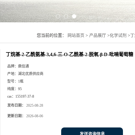
您当前的位置：
网站首页
>
产品展厅
>
化学试剂
>
丁
丁烷基-2-乙酰氨基-3,4,6-三-O-乙酰基-2-脱氧-β-D-吡喃葡萄糖
品牌：
鼎信通
产地：
湖北优质供应商
型号：
1瓶
纯度：
95
cas：
155197-37-8
发布日期：
2025-08-28
更新日期：
2026-08-06
发送咨询信息