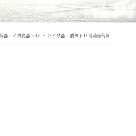
烷基-2-乙酰氨基-3,4,6-三-O-乙酰基-2-脱氧-β-D-吡喃葡萄糖