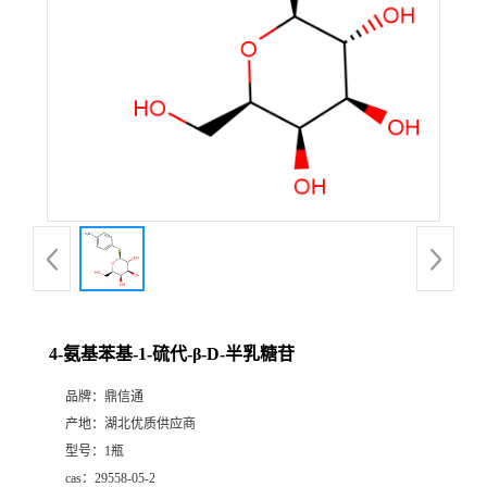
4-氨基苯基-1-硫代-β-D-半乳糖苷
品牌：
鼎信通
产地：
湖北优质供应商
型号：
1瓶
cas：
29558-05-2