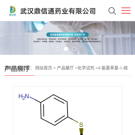
产品展厅
您当前的位置：
网站首页
>
产品展厅
>
化学试剂
>
4-氨基苯基-1-硫
代-β-D-半乳糖苷