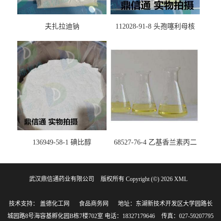
夫扎拉迪钠
112028-91-8 头孢噻利母核
（氯化物）
136949-58-1 碘比醇
68527-76-4 乙基香兰素丙二
醇缩醛 ——检测方法 -技术资
料 -质量标准 -性质 -中间体试
武汉鼎信通药业有限公司
版权所有 Copyright (©) 2026
剂 -香精香料 -鼎信通李杰
XML
技术支持：
盖德化工网
食品商务网
地址：东湖新技术开发区大学园路长
城园路8号海容基孵化园B栋7楼702室
电话：18327179646
传真：027-59207795