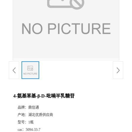
4-氨基苯基-β-D-吡喃半乳糖苷
品牌：
鼎信通
产地：
湖北优质供应商
型号：
1瓶
cas：
5094-33-7