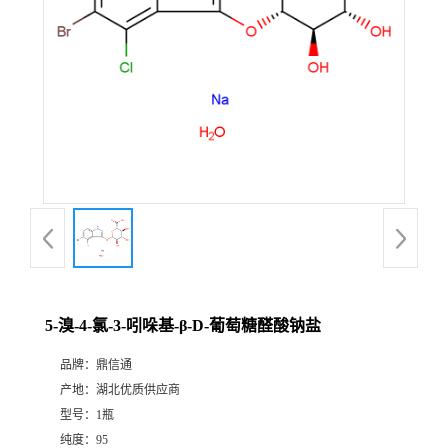
5-溴-4-氯-3-吲哚基-β-D-葡萄糖醛酸钠盐
品牌：
鼎信通
产地：
湖北优质供应商
型号：
1瓶
纯度：
95