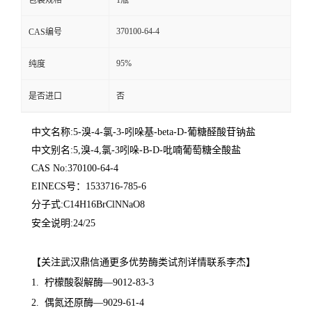
包装规格
1瓶
370100-64-4
CAS编号
95%
纯度
是否进口
否
中文名称:5-溴-4-氯-3-吲哚基-beta-D-葡糖醛酸苷钠盐
中文别名:5,溴-4,氯-3吲哚-Β-D-吡喃葡萄糖全酸盐
CAS No:370100-64-4
EINECS号：1533716-785-6
分子式:C14H16BrClNNaO8
安全说明:24/25
【关注武汉鼎信通更多优势酶类试剂详情联系李杰】
1. 柠檬酸裂解酶—9012-83-3
2. 偶氮还原酶—9029-61-4