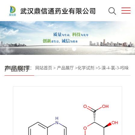
产品展厅
您当前的位置：
网站首页
>
产品展厅
>
化学试剂
>
5-溴-4-氯-3-吲哚
基-β-D-葡萄糖醛酸钠盐