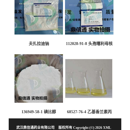
夫扎拉迪钠
112028-91-8 头孢噻利母核
（氯化物）
136949-58-1 碘比醇
68527-76-4 乙基香兰素丙
二醇缩醛 ——检测方法 -技
术资料 -质量标准 -性质 -中
武汉鼎信通药业有限公司
版权所有 Copyright (©) 2026
XML