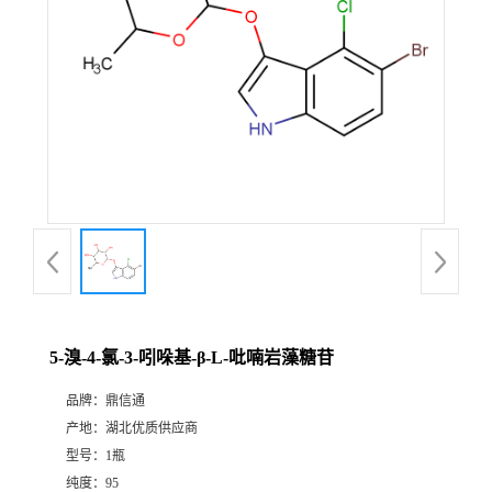
5-溴-4-氯-3-吲哚基-β-L-吡喃岩藻糖苷
品牌：
鼎信通
产地：
湖北优质供应商
型号：
1瓶
纯度：
95