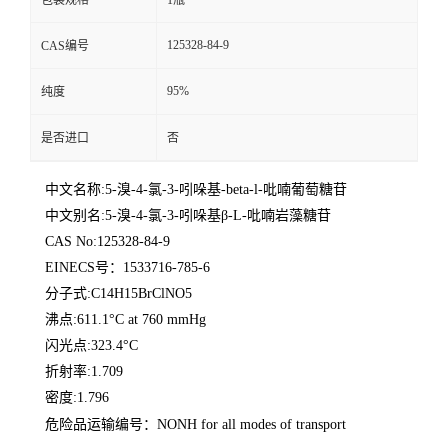
包装规格
1瓶
125328-84-9
CAS编号
95%
纯度
是否进口
否
中文名称:5-溴-4-氯-3-吲哚基-beta-l-吡喃葡萄糖苷
中文别名:5-溴-4-氯-3-吲哚基β-L-吡喃岩藻糖苷
CAS No:125328-84-9
EINECS号：1533716-785-6
分子式:C14H15BrClNO5
沸点:611.1°C at 760 mmHg
闪光点:323.4°C
折射率:1.709
密度:1.796
危险品运输编号：NONH for all modes of transport