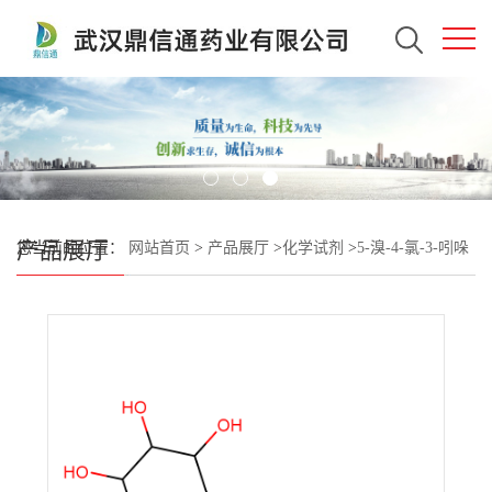
产品展厅
您当前的位置：
网站首页
>
产品展厅
>
化学试剂
>
5-溴-4-氯-3-吲哚
基-β-L-吡喃岩藻糖苷