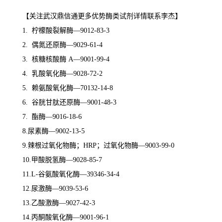
【关注武汉鼎信通更多优势酶类试剂详情联系李杰】
1. 柠檬酸裂解酶—9012-83-3
2. 偶氮还原酶—9029-61-4
3. 核糖核酸酶 A—9001-99-4
4. 乳酸氧化酶—9028-72-2
5. 赖氨酸氧化酶—70132-14-8
6. 谷胱甘肽还原酶—9001-48-3
7. 酯酶—9016-18-6
8.尿素酶—9002-13-5
9.辣根过氧化物酶；HRP；过氧化物酶—9003-99-0
10.甲酸脱氢酶—9028-85-7
11.L-谷氨酸氧化酶—39346-34-4
12.尿激酶—9039-53-6
13.乙酸激酶—9027-42-3
14.丙酮酸氧化酶—9001-96-1