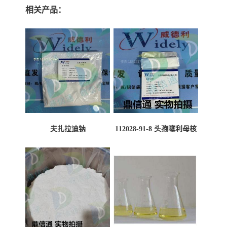
相关产品：
夫扎拉迪钠
112028-91-8 头孢噻利母核
（氯化物）