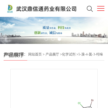
产品展厅
您当前的位置：
网站首页
>
产品展厅
>
化学试剂
>
5-溴-4-氯-3-吲哚
基 正壬酸酯