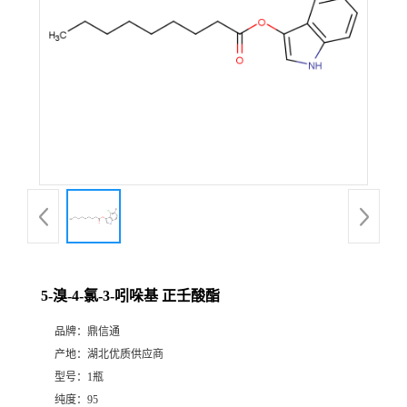
5-溴-4-氯-3-吲哚基 正壬酸酯
品牌：
鼎信通
产地：
湖北优质供应商
型号：
1瓶
纯度：
95