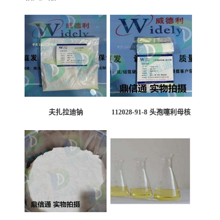
夫扎拉迪钠
112028-91-8 头孢噻利母核
（氯化物）