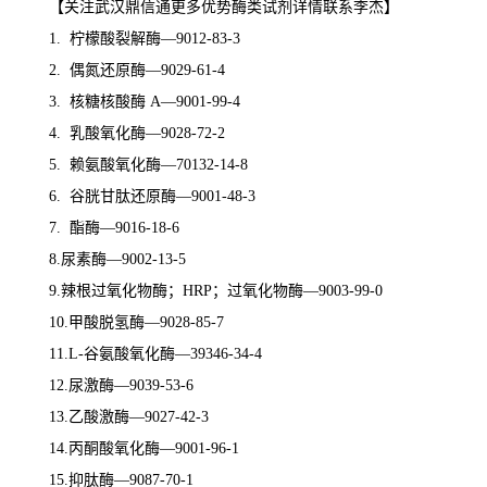
【关注武汉鼎信通更多优势酶类试剂详情联系李杰】
1. 柠檬酸裂解酶—9012-83-3
2. 偶氮还原酶—9029-61-4
3. 核糖核酸酶 A—9001-99-4
4. 乳酸氧化酶—9028-72-2
5. 赖氨酸氧化酶—70132-14-8
6. 谷胱甘肽还原酶—9001-48-3
7. 酯酶—9016-18-6
8.尿素酶—9002-13-5
9.辣根过氧化物酶；HRP；过氧化物酶—9003-99-0
10.甲酸脱氢酶—9028-85-7
11.L-谷氨酸氧化酶—39346-34-4
12.尿激酶—9039-53-6
13.乙酸激酶—9027-42-3
14.丙酮酸氧化酶—9001-96-1
15.抑肽酶—9087-70-1