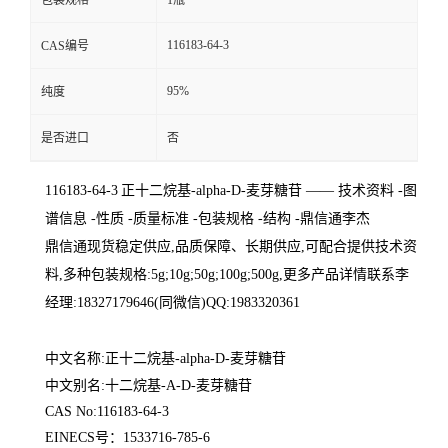
包装规格
1瓶
116183-64-3
CAS编号
95%
纯度
是否进口
否
116183-64-3
正十二烷基-alpha-D-麦芽糖苷
—— 技术资料 -图
谱信息 -性质 -质量标准 -包装规格 -结构 -鼎信通李杰
鼎信通现货稳定供应
,品质保障、长期供应,可配合提供技术资
料,多种包装规格:5g;10g;50g;100g;500g,更多产品详情联系李
经理:18327179646(同微信)QQ:1983320361
中文名称:正十二烷基-alpha-D-麦芽糖苷
中文别名:十二烷基-A-D-麦芽糖苷
CAS No:116183-64-3
EINECS号：1533716-785-6