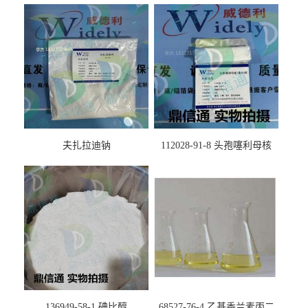
夫扎拉迪钠
112028-91-8 头孢噻利母核
（氯化物）
136949-58-1 碘比醇
68527-76-4 乙基香兰素丙二