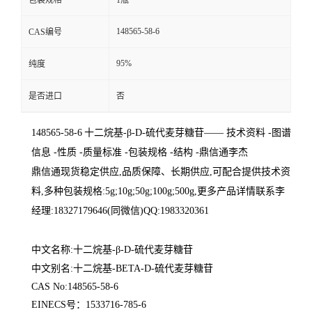
包装规格
1瓶
148565-58-6
CAS编号
95%
纯度
是否进口
否
148565-58-6
十二烷基-β-D-硫代麦芽糖苷
—— 技术资料 -图谱
信息 -性质 -质量标准 -包装规格 -结构 -鼎信通李杰
鼎信通现货稳定供应
,品质保障、长期供应,可配合提供技术资
料,多种包装规格:5g;10g;50g;100g;500g,更多产品详情联系李
经理:18327179646(同微信)QQ:1983320361
中文名称:十二烷基-β-D-硫代麦芽糖苷
中文别名:十二烷基-BETA-D-硫代麦芽糖苷
CAS No:148565-58-6
EINECS号：1533716-785-6