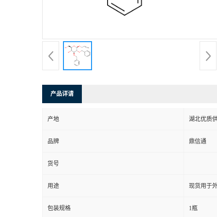
产品详请
产地
湖北优质
品牌
鼎信通
货号
用途
现货用于
包装规格
1瓶