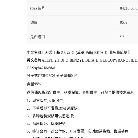
84218-68-8
CAS编号
95%
纯度
是否进口
否
中文名称2-丙烯-1-基 2,3-双-O-(苯基甲基)-BETA-D-吡喃葡萄糖苷
英文名称ALLYL-2,3-DI-O-BENZYL-BETA-D-GLUCOPYRANOSIDE
CAS号84218-68-8
分子式C23H28O6 分子量400.46
含量95%
鼎信通现货稳定供应，品质保障、长期供应，可配合提供技术资料，多种包装规格:5m
1、现货库存,大货可供;
2、下单后即可发货,发货速度快;
3、多种包装规格可供您选择;
4、品质保证、优质服务;
5、签订合同、对公付款、开具发票、实时跟进货物、售后处理;