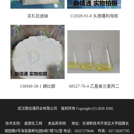
夫扎拉迪钠
112028-91-8 头孢噻利母核
（氯化物）
136949-58-1 碘比醇
68527-76-4 乙基香兰素丙二
醇缩醛 ——检测方法 -技术资
料 -质量标准 -性质 -中间体试
武汉鼎信通药业有限公司
版权所有 Copyright (©) 2026
剂 -香精香料 -鼎信通李杰
XML
技术支持：
盖德化工网
食品商务网
地址：东湖新技术开发区大学园路长
城园路8号海容基孵化园B栋7楼702室
电话：18327179646
传真：027-59207795