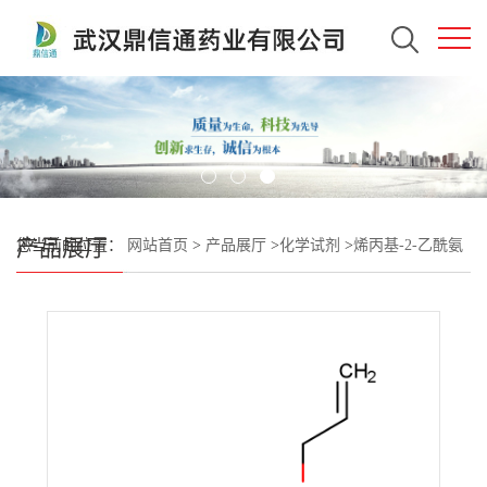
产品展厅
您当前的位置：
网站首页
>
产品展厅
>
化学试剂
>
烯丙基-2-乙酰氨
基-2-脱氧-β-D-葡萄糖苷