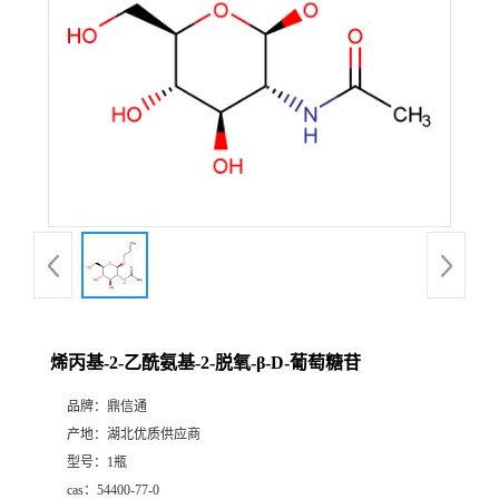
烯丙基-2-乙酰氨基-2-脱氧-β-D-葡萄糖苷
品牌：
鼎信通
产地：
湖北优质供应商
型号：
1瓶
cas：
54400-77-0