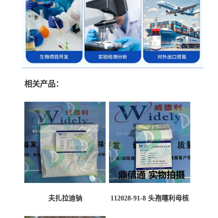
相关产品：
夫扎拉迪钠
112028-91-8 头孢噻利母核
（氯化物）