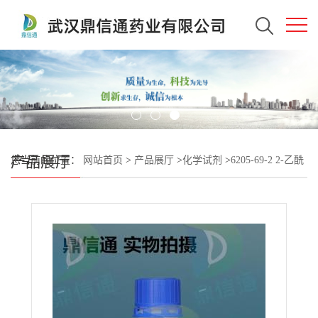
产品展厅
您当前的位置：
网站首页
>
产品展厅
>
化学试剂
>
6205-69-2 2-乙酰
氨基-3,4,6-三-O-乙酰基-2-脱氧-Β-D-吡喃葡萄糖酰基叠氮化物