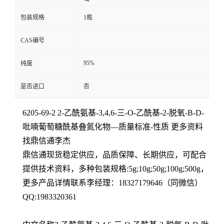
包装规格
1瓶
CAS编号
95%
纯度
是否进口
否
6205-69-2 2-乙酰氨基-3,4,6-三-O-乙酰基-2-脱氧-Β-D-
吡喃葡萄糖酰基叠氮化物—质量标准-性质 更多资料
找鼎信通李杰
鼎信通现货稳定供应，品质保障、长期供应，可配合
提供技术资料，多种包装规格:5g;10g;50g;100g;500g，
更多产品详情联系李经理：18327179646（同微信）
QQ:1983320361