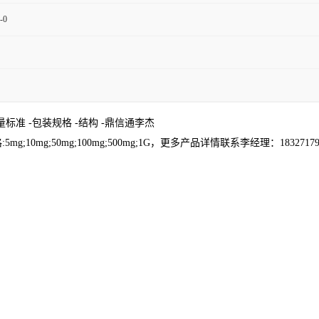
-0
量标准 -包装规格 -结构 -鼎信通李杰
;50mg;100mg;500mg;1G，更多产品详情联系李经理：1832717964