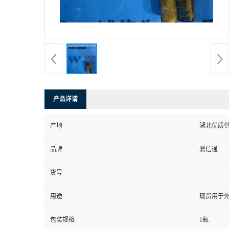
产品详请
产地
湖北优质
品牌
鼎信通
货号
用途
现货用于
包装规格
1瓶