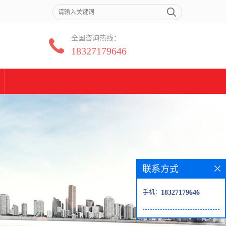
全国咨询热线：
18327179646
联系方式
手机：
18327179646