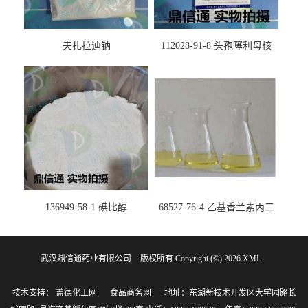
夫扎拉迪钠
112028-91-8 头孢噻利母核
（氯化物）
136949-58-1 碘比醇
68527-76-4 乙基香兰素丙二
醇缩醛 ——检测方法 -技术资
料 -质量标准 -性质 -中间体试
武汉鼎信通药业有限公司
版权所有 Copyright (©) 2026
剂 -香精香料 -鼎信通李杰
XML
技术支持：
盖德化工网
食品商务网
地址：东湖新技术开发区大学园路长