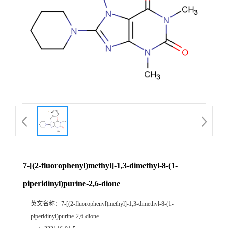
7-[(2-fluorophenyl)methyl]-1,3-dimethyl-8-(1-
piperidinyl)purine-2,6-dione
英文名称：
7-[(2-fluorophenyl)methyl]-1,3-dimethyl-8-(1-
piperidinyl)purine-2,6-dione