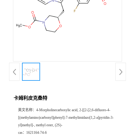
卡姆利皮克桑特
英文名称：
4-Morpholinecarboxylic acid, 2-[[2-[2,6-difluoro-4-
[(methylamino)carbonyl]phenyl]-7-methylimidazo[1,2-a]pyridin-3-
yl]methyl]-, methyl ester, (2S)-
cas：
1621164-74-6