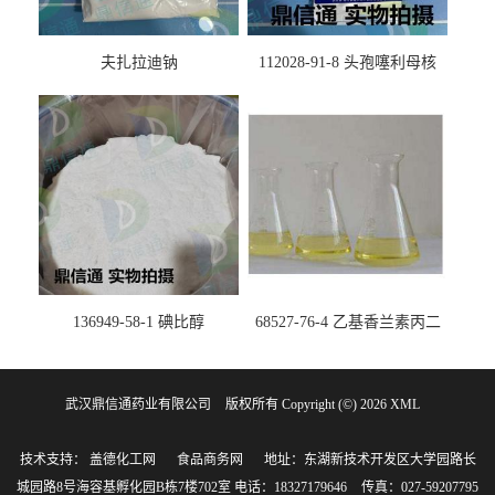
夫扎拉迪钠
112028-91-8 头孢噻利母核
（氯化物）
136949-58-1 碘比醇
68527-76-4 乙基香兰素丙二
醇缩醛 ——检测方法 -技术资
料 -质量标准 -性质 -中间体试
武汉鼎信通药业有限公司
版权所有 Copyright (©) 2026
剂 -香精香料 -鼎信通李杰
XML
技术支持：
盖德化工网
食品商务网
地址：东湖新技术开发区大学园路长
城园路8号海容基孵化园B栋7楼702室
电话：18327179646
传真：027-59207795