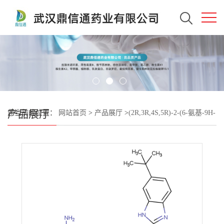
产品展厅
您当前的位置：
网站首页
>
产品展厅
>
(2R,3R,4S,5R)-2-(6-氨基-9H-
嘌呤-9-基)-5-((((1R,3S)-3-(2-(6-(叔丁基)-1H-苯并[D]咪唑-2-基)乙基)
环丁基)..