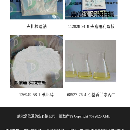
夫扎拉迪钠
112028-91-8 头孢噻利母核
（氯化物）
136949-58-1 碘比醇
68527-76-4 乙基香兰素丙二
醇缩醛 ——检测方法 -技术资
料 -质量标准 -性质 -中间体试
武汉鼎信通药业有限公司
版权所有 Copyright (©) 2026
剂 -香精香料 -鼎信通李杰
XML