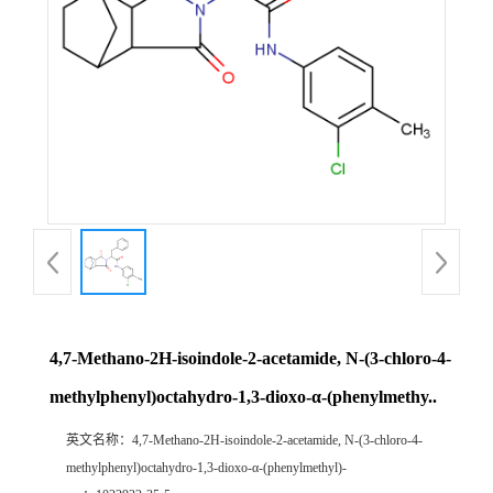
4,7-Methano-2H-isoindole-2-acetamide, N-(3-chloro-4-
methylphenyl)octahydro-1,3-dioxo-α-(phenylmethy..
英文名称：
4,7-Methano-2H-isoindole-2-acetamide, N-(3-chloro-4-
methylphenyl)octahydro-1,3-dioxo-α-(phenylmethyl)-