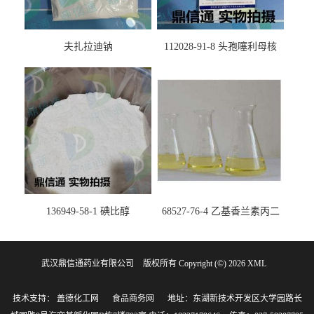
夫扎拉迪钠
112028-91-8 头孢噻利母核
（氯化物）
136949-58-1 碘比醇
68527-76-4 乙基香兰素丙二
醇缩醛 ——检测方法 -技术资
料 -质量标准 -性质 -中间体试
武汉鼎信通药业有限公司
版权所有 Copyright (©) 2026
剂 -香精香料 -鼎信通李杰
XML
技术支持：
盖德化工网
食品商务网
地址：东湖新技术开发区大学园路长