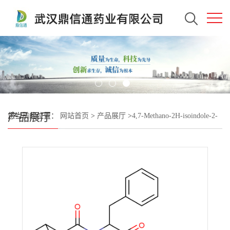
产品展厅
您当前的位置：
网站首页
>
产品展厅
>
4,7-Methano-2H-isoindole-2-
acetamide, N-(3-chloro-4-methylphenyl)octahydro-1,3-dioxo-α-
(phenylmethy..