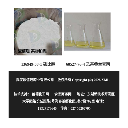
（氯化物）
136949-58-1 碘比醇
68527-76-4 乙基香兰素丙
二醇缩醛 ——检测方法 -技
术资料 -质量标准 -性质 -中
武汉鼎信通药业有限公司
版权所有 Copyright (©) 2026
XML
间体试剂 -香精香料 -鼎信
通李杰
技术支持：
盖德化工网
食品商务网
地址：东湖新技术开发区
大学园路长城园路8号海容基孵化园B栋7楼702室
电话：
18327179646
传真：027-59207795