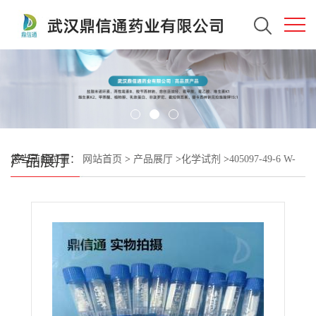
产品展厅
您当前的位置：
网站首页
>
产品展厅
>
化学试剂
>
405097-49-6 W-
54011 —— 小分子抑制剂 -技术资料 -图谱信息 -性质 -质量标准 -包
装规格 -结构 -鼎信通李杰