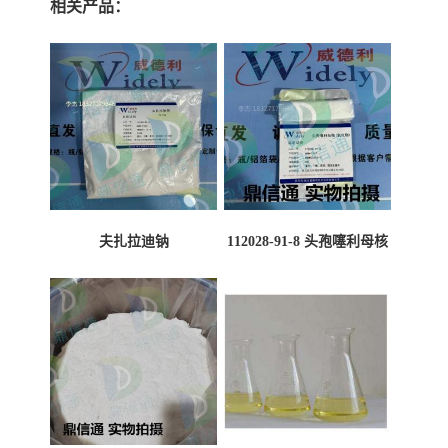
相关产品：
夫扎拉迪钠
112028-91-8 头孢噻利母核
（氯化物）