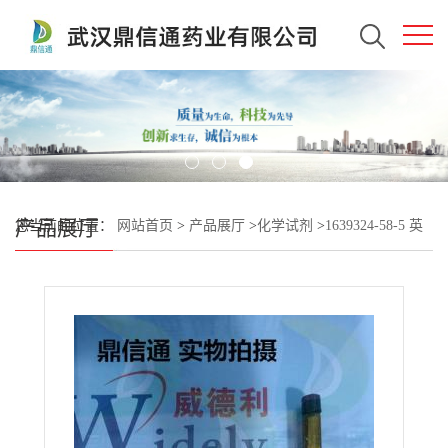
产品展厅
您当前的位置：
网站首页
>
产品展厅
>
化学试剂
>
1639324-58-5 英
克司兰钠；英克司兰 —— 技术资料 -图谱信息 -性质 -质量标准 -包
装规格 -鼎信通李杰