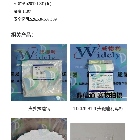
折射率:n20/D 1.381(lit.)
密度:1.597
安全说明:S26;S36;S37;S39
相关产品：
夫扎拉迪钠
112028-91-8 头孢噻利母核
（氯化物）