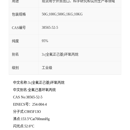
用途
现货用于外贸出口、科学研究和试剂生产等领域
50G;100G;500G;1KG;10KG
包装规格
38565-52-5
CAS编号
95%
纯度
别名
3-(全氟正己基)环氧丙烷
级别
工业级
中文名称:3-(全氟正己基)环氧丙烷
中文别名:全氟己基环氧丙烷
CAS No:38565-52-5
EINECS号：254-004-4
分子式:C9H5F13O
沸点:153.5°Cat760mmHg
闪光点:52.6°C