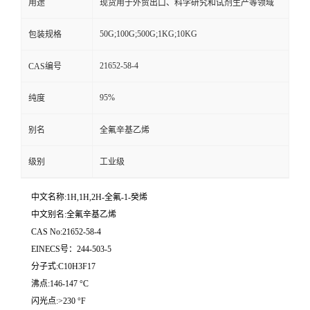
用途
现货用于外贸出口、科学研究和试剂生产等领域
50G;100G;500G;1KG;10KG
包装规格
21652-58-4
CAS编号
95%
纯度
别名
全氟辛基乙烯
级别
工业级
中文名称:1H,1H,2H-全氟-1-癸烯
中文别名:全氟辛基乙烯
CAS No:21652-58-4
EINECS号：244-503-5
分子式:C10H3F17
沸点:146-147 °C
闪光点:>230 °F