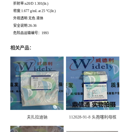
折射率:n20/D 1.301(lit.)
密度:1.677 g/mL at 25 °C(lit.)
外观透明 无色 液体
安全说明:26-36
危险品运输编号：1993
相关产品：
夫扎拉迪钠
112028-91-8 头孢噻利母核
（氯化物）