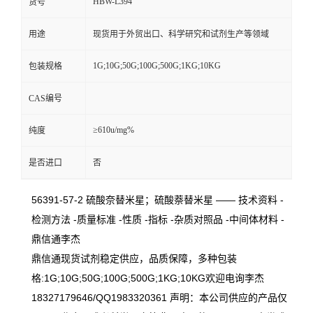
HBW-L394
货号
用途
现货用于外贸出口、科学研究和试剂生产等领域
1G;10G;50G;100G;500G;1KG;10KG
包装规格
CAS编号
≥610u/mg%
纯度
是否进口
否
56391-57-2 硫酸奈替米星；硫酸萘替米星 —— 技术资料 -
检测方法 -质量标准 -性质 -指标 -杂质对照品 -中间体材料 -
鼎信通李杰
鼎信通现货试剂稳定供应，品质保障，多种包装
格:1G;10G;50G;100G;500G;1KG;10KG欢迎电询李杰
18327179646/QQ1983320361 声明：本公司供应的产品仅