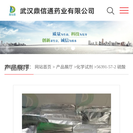
产品展厅
您当前的位置：
网站首页
>
产品展厅
>
化学试剂
>
56391-57-2 硫酸
奈替米星；硫酸萘替米星 —— 技术资料 -检测方法 -质量标准 -性质
-指标 -杂质对照品 -中间体材料 -鼎信通李杰