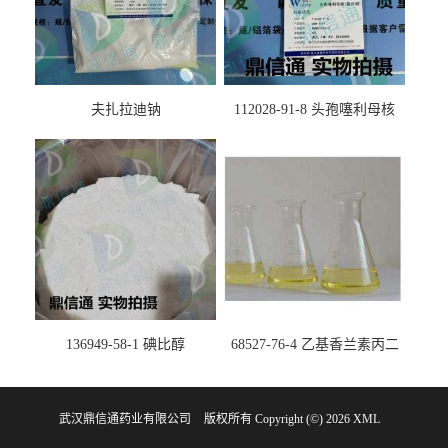
夫扎拉迪钠
112028-91-8 头孢噻利母核
（氯化物）
136949-58-1 碘比醇
68527-76-4 乙基香兰素丙二
醇缩醛 ——检测方法 -技术资
料 -质量标准 -性质 -中间体试
武汉鼎信通药业有限公司
版权所有 Copyright (©) 2026
剂 -香精香料 -鼎信通李杰
XML