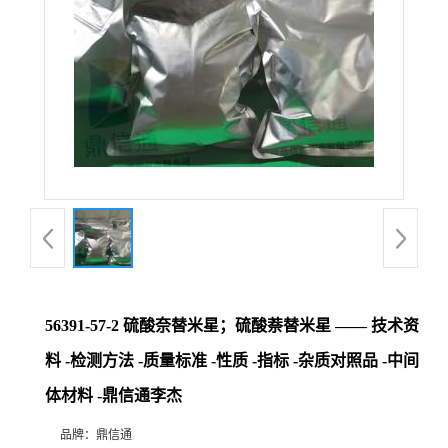
56391-57-2 硫酸奈替米星；硫酸萘替米星 —— 技术资
料 -检测方法 -质量标准 -性质 -指标 -杂质对照品 -中间
体材料 -鼎信通李杰
品牌：
鼎信通