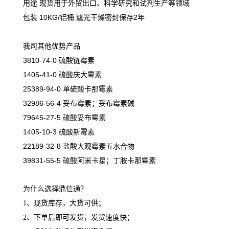
用途 现货用于外贸出口、科学研究和试剂生产等领域
包装 10KG/铝桶 遮光干燥密封保存2年
我司其他优势产品
3810-74-0 硫酸链霉素
1405-41-0 硫酸庆大霉素
25389-94-0 单硫酸卡那霉素
32986-56-4 妥布霉素；妥布霉素碱
79645-27-5 硫酸妥布霉素
1405-10-3 硫酸新霉素
22189-32-8 盐酸大观霉素五水合物
39831-55-5 硫酸阿米卡星；丁胺卡那霉素
为什么选择鼎信通？
1、现货库存，大货可供；
2、下单后即可发货，发货速度快；