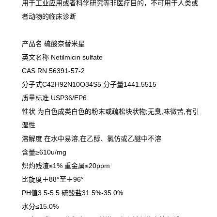
用于工业应用或者科学研究等非医疗目的，不可用于人类或
者动物的临床诊断
产品名 硫酸奈替米星
英文名称 Netilmicin sulfate
CAS RN 56391-57-2
分子式C42H92N10O34S5 分子量1441.5515
质量标准 USP36/EP6
性状 为白色成类白色的粉末或疏松块状物;无臭,味微苦,有引
湿性
溶解度 在水中易溶,在乙醇、氯仿或乙醚中不溶
含量≥610u/mg
炽灼残渣≤1% 重金属≤20ppm
比旋度＋88°至＋96°
PH值3.5-5.5 硫酸盐31.5%-35.0%
水分≤15.0%