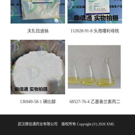
夫扎拉迪钠
112028-91-8 头孢噻利母核
（氯化物）
136949-58-1 碘比醇
68527-76-4 乙基香兰素丙二
醇缩醛 ——检测方法 -技术资
料 -质量标准 -性质 -中间体试
武汉鼎信通药业有限公司
版权所有 Copyright (©) 2026
剂 -香精香料 -鼎信通李杰
XML