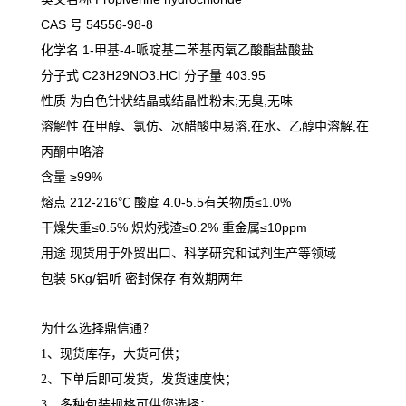
CAS 号 54556-98-8
化学名 1-甲基-4-哌啶基二苯基丙氧乙酸酯盐酸盐
分子式 C23H29NO3.HCl 分子量 403.95
性质 为白色针状结晶或结晶性粉末;无臭,无味
溶解性 在甲醇、氯仿、冰醋酸中易溶,在水、乙醇中溶解,在
丙酮中略溶
含量 ≥99%
熔点 212-216℃ 酸度 4.0-5.5有关物质≤1.0%
干燥失重≤0.5% 炽灼残渣≤0.2% 重金属≤10ppm
用途 现货用于外贸出口、科学研究和试剂生产等领域
包装 5Kg/铝听 密封保存 有效期两年
为什么选择鼎信通？
1、现货库存，大货可供；
2、下单后即可发货，发货速度快；
3、多种包装规格可供您选择；