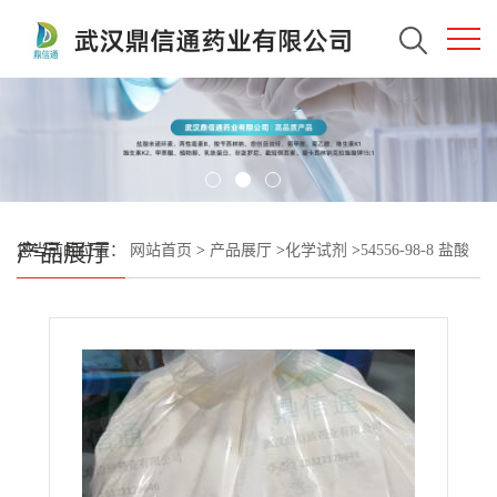
产品展厅
您当前的位置：
网站首页
>
产品展厅
>
化学试剂
>
54556-98-8 盐酸
丙哌维林 —— 技术资料 -质量标准 -科研试剂 -检测方法 -中间体材
料 -杂质对照品 -鼎信通李杰