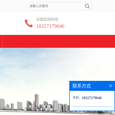
全国咨询热线：
18327179646
联系方式
手机：
18327179646