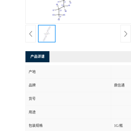
产品详请
产地
品牌
鼎信通
货号
用途
包装规格
1G/瓶