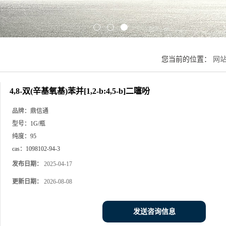
您当前的位置：
网
4,8-双(辛基氧基)苯并[1,2-b:4,5-b]二噻吩
品牌：
鼎信通
型号：
1G/瓶
纯度：
95
cas：
1098102-94-3
发布日期：
2025-04-17
更新日期：
2026-08-08
发送咨询信息