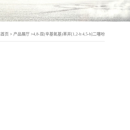
站首页
>
产品展厅
>
4,8-双(辛基氧基)苯并[1,2-b:4,5-b]二噻吩