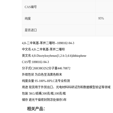
CAS编号
95%
纯度
是否进口
4,8-二辛氧基-苯并二噻吩--1098102-94-3
中文名:4,8-二辛氧基-苯并二噻吩
英文名:4,8-Dioctyloxybenzo[1,2-b:3,4-b]dithiophene
CAS号:1098102-94-3
分子式C26H38O2S2分子量446.70872
外观性状 为白色至浅黄色粉末
纯度含量 95-100%-HPLC法专业检测
用途 现货用于外贸出口、光电材料科研试剂和数据模型验证等领域
包装 5KG/纸桶;500克/瓶;100克/瓶
储存 遮光干燥密封阴凉处保存3年
相关产品：