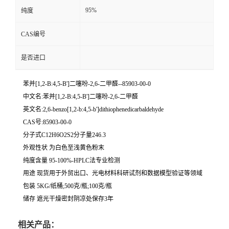
95%
纯度
CAS编号
是否进口
苯并[1,2-B:4,5-B']二噻吩-2,6-二甲醛--85903-00-0
中文名:苯并[1,2-B:4,5-B']二噻吩-2,6-二甲醛
英文名:2,6-benzo[1,2-b:4,5-b']dithiophenedicarbaldehyde
CAS号:85903-00-0
分子式C12H6O2S2分子量246.3
外观性状 为白色至浅黄色粉末
纯度含量 95-100%-HPLC法专业检测
用途 现货用于外贸出口、光电材料科研试剂和数据模型验证等领域
包装 5KG/纸桶;500克/瓶;100克/瓶
储存 遮光干燥密封阴凉处保存3年
相关产品：