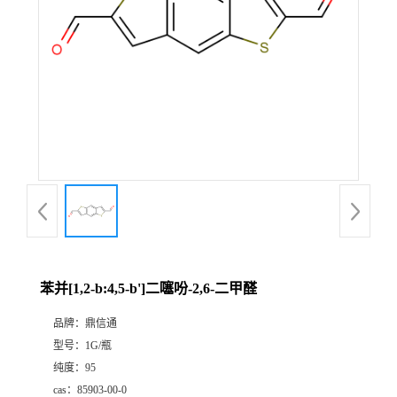
苯并[1,2-b:4,5-b']二噻吩-2,6-二甲醛
品牌：
鼎信通
型号：
1G/瓶
纯度：
95
cas：
85903-00-0