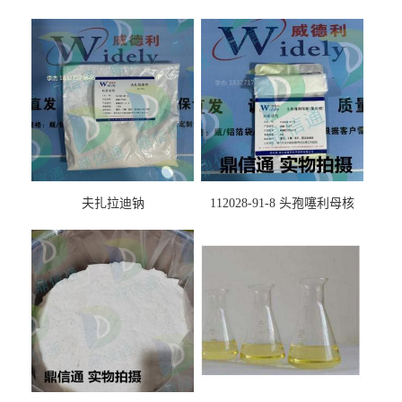
夫扎拉迪钠
112028-91-8 头孢噻利母核
（氯化物）