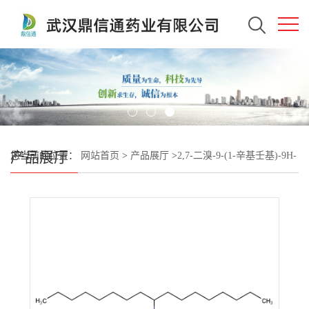
产品展厅
您当前的位置：
网站首页
>
产品展厅
>
2,7-二溴-9-(1-辛基壬基)-9H-
咔唑