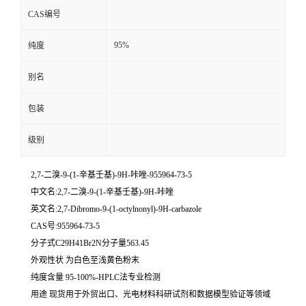
CAS编号
95%
纯度
别名
包装
级别
2,7-二溴-9-(1-辛基壬基)-9H-咔唑-955964-73-5
中文名:2,7-二溴-9-(1-辛基壬基)-9H-咔唑
英文名:2,7-Dibromo-9-(1-octylnonyl)-9H-carbazole
CAS号:955964-73-5
分子式C29H41Br2N分子量563.45
外观性状 为白色至浅黄色粉末
纯度含量 95-100%-HPLC法专业检测
用途 现货用于外贸出口、光电材料科研试剂和数据模型验证等领域