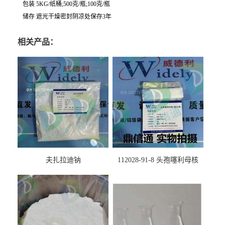
包装 5KG/纸桶;500克/瓶;100克/瓶
储存 遮光干燥密封阴凉处保存3年
相关产品：
夫扎拉迪钠
112028-91-8 头孢噻利母核
（氯化物）