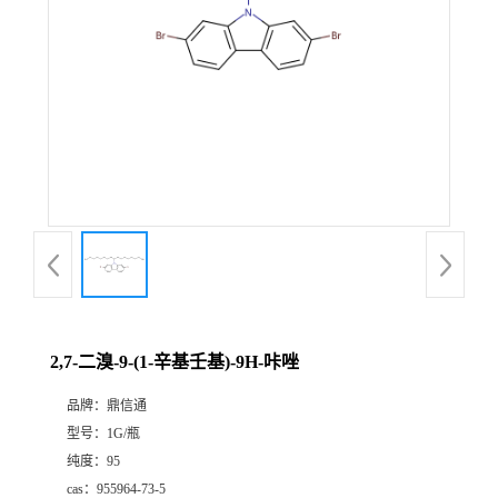
2,7-二溴-9-(1-辛基壬基)-9H-咔唑
品牌：
鼎信通
型号：
1G/瓶
纯度：
95
cas：
955964-73-5