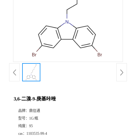
3,6-二溴-9-庚基咔唑
品牌：
鼎信通
型号：
1G/瓶
纯度：
95
cas：
1103535-99-4