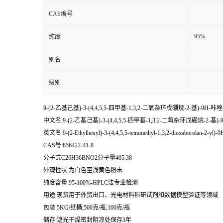
CAS编号
95%
纯度
别名
级别
9-(2-乙基己基)-3-(4,4,5,5-四甲基-1,3,2-二氧杂环戊硼烷-2-基)-9H-咔唑-8
中文名:9-(2-乙基己基)-3-(4,4,5,5-四甲基-1,3,2-二氧杂环戊硼烷-2-基)
英文名:9-(2-Ethylhexyl)-3-(4,4,5,5-tetramethyl-1,3,2-dioxaborolan-2-yl)-9
CAS号:856422-41-8
分子式C26H36BNO2分子量405.38
外观性状 为白色至浅黄色粉末
纯度含量 95-100%-HPLC法专业检测
用途 现货用于外贸出口、光电材料科研试剂和数据模型验证等领域
包装 5KG/纸桶;500克/瓶;100克/瓶
储存 遮光干燥密封阴凉处保存3年