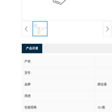
产品详请
产地
货号
品牌
鼎信通
用途
包装规格
1G/瓶