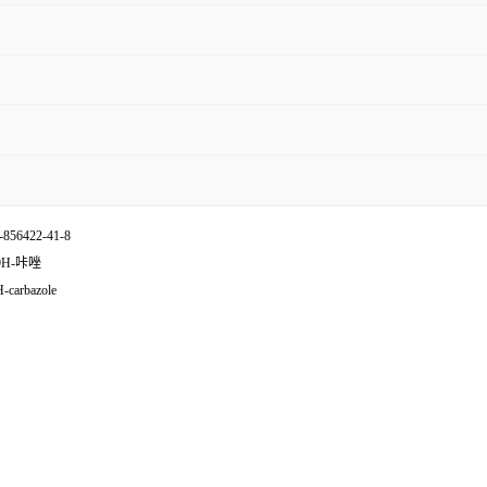
56422-41-8
-9H-咔唑
H-carbazole