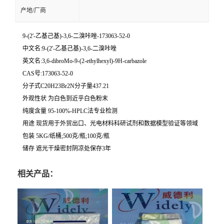
产地/厂商
9-(2'-乙基己基)-3,6-二溴咔唑-173063-52-0
中文名:9-(2'-乙基己基)-3,6-二溴咔唑
英文名:3,6-dibroMo-9-(2-ethylhexyl)-9H-carbazole
CAS号:173063-52-0
分子式C20H23Br2N分子量437.21
外观性状 为白色到近乎白色粉末
纯度含量 95-100%-HPLC法专业检测
用途 现货用于外贸出口、光电材料科研试剂和数据模型验证等领域
包装 5KG/纸桶;500克/瓶;100克/瓶
储存 遮光干燥密封阴凉处保存3年
相关产品：