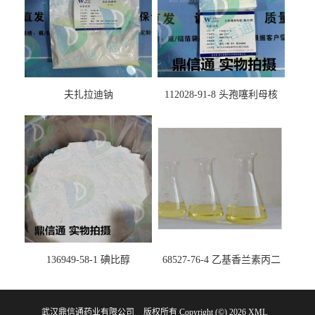
夫扎拉迪钠
112028-91-8 头孢噻利母核
（氯化物）
136949-58-1 碘比醇
68527-76-4 乙基香兰素丙二
醇缩醛 ——检测方法 -技术资
料 -质量标准 -性质 -中间体试
武汉鼎信通药业有限公司
版权所有 Copyright (©) 2026
剂 -香精香料 -鼎信通李杰
XML