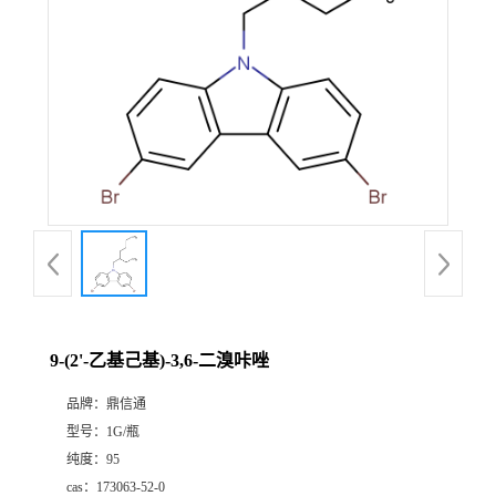
9-(2'-乙基己基)-3,6-二溴咔唑
品牌：
鼎信通
型号：
1G/瓶
纯度：
95
cas：
173063-52-0