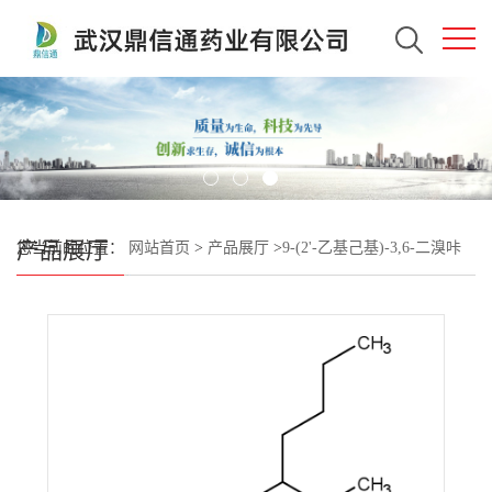
产品展厅
您当前的位置：
网站首页
>
产品展厅
>
9-(2'-乙基己基)-3,6-二溴咔
唑