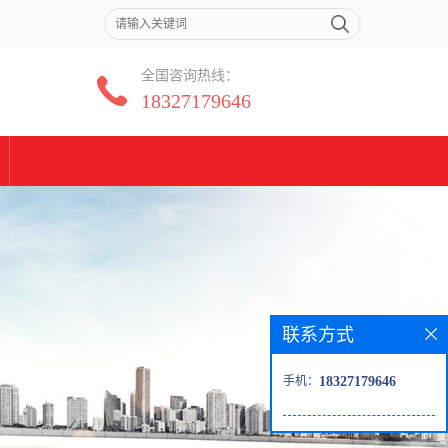
全国咨询热线：
18327179646
联系方式
手机：
18327179646