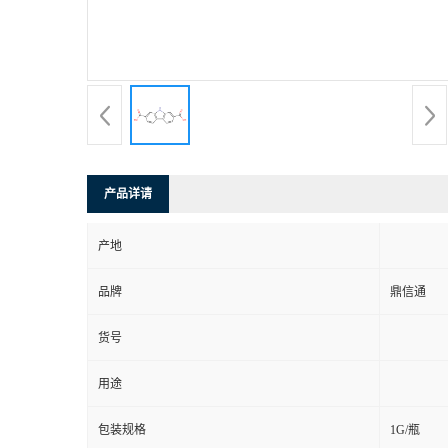
产品详请
产地
品牌
鼎信通
货号
用途
包装规格
1G/瓶