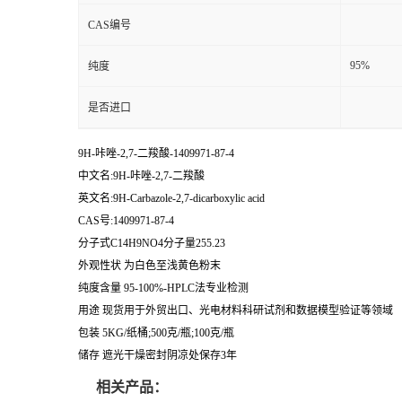
CAS编号
95%
纯度
是否进口
9H-咔唑-2,7-二羧酸-1409971-87-4
中文名:9H-咔唑-2,7-二羧酸
英文名:9H-Carbazole-2,7-dicarboxylic acid
CAS号:1409971-87-4
分子式C14H9NO4分子量255.23
外观性状 为白色至浅黄色粉末
纯度含量 95-100%-HPLC法专业检测
用途 现货用于外贸出口、光电材料科研试剂和数据模型验证等领域
包装 5KG/纸桶;500克/瓶;100克/瓶
储存 遮光干燥密封阴凉处保存3年
相关产品：