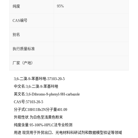
95%
纯度
CAS编号
别名
执行质量标准
厂家（产地）
3,6-二溴-9-苯基咔唑-57103-20-5
中文名:3,6-二溴-9-苯基咔唑
英文名:3,6-Dibromo-9-phenyl-9H-carbazole
CAS号:57103-20-5
分子式C18H11Br2N分子量401.09
外观性状 为白色至浅黄色粉末
纯度含量 95-100%-HPLC法专业检测
用途 现货用于外贸出口、光电材料科研试剂和数据模型验证等领域