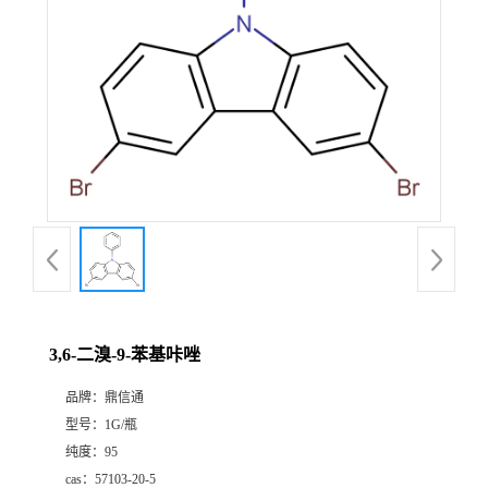
3,6-二溴-9-苯基咔唑
品牌：
鼎信通
型号：
1G/瓶
纯度：
95
cas：
57103-20-5