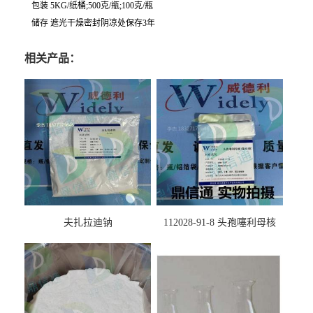
包装 5KG/纸桶;500克/瓶;100克/瓶
储存 遮光干燥密封阴凉处保存3年
相关产品：
夫扎拉迪钠
112028-91-8 头孢噻利母核
（氯化物）