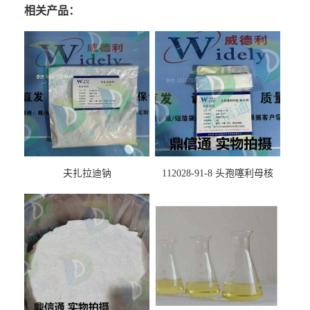
相关产品：
夫扎拉迪钠
112028-91-8 头孢噻利母核
（氯化物）