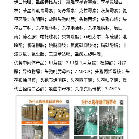
伊曲康唑；盐酸特比萘芬；氯唑苄星青霉素；苄星氯唑西
林；苄星邻氯青霉素；阿奇霉素；克拉霉素；灰黄霉素；氨
甲环酸；传明酸；盐酸头孢吡肟；头孢丙烯；头孢布烯；头
孢西丁钠；头孢唑林钠；头孢地嗪钠；头孢唑肟钠；氨曲
南；葡乙胺；帕托珠利；癸氧喹酯；非班太尔；苯硫胍；吡
喹酮；氯硝柳胺；碘醚柳胺；氯氰碘柳胺钠；硝碘酚腈；非
泼罗尼；氟虫腈；三氯苯达唑；盐酸左旋咪唑；
优势中间体产品：甲萘醌；2-甲基-1,4-萘醌；植物醇；叶绿
醇；异植物醇；头孢吡肟母核；7-MPCA；头孢丙烯母核；头
孢布烯母核；头孢布烯侧链；头孢西丁酸；头孢呋辛酸；溴
代乙醛缩二乙醇；氨曲南母核；头孢克肟母核；7-AVCA