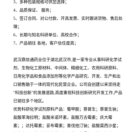
3、多种包装规格可供您选择；
4、品质保证、 服务；
5、签订合同、对公付款、开具发票、实时跟进货物、售后处
理；
6、长期与知名科研单位、高校合作；
7、产品销往 各地，客户信任度高；
武汉鼎信通药业位于湖北武汉市,是一家专业从事科研化学试
剂、生物化工原材料、中间体、精细化工、农用科研原料、
日用化学品和食品添加剂等化学产品研究、开发、生产和出
口销售融于一体的现代化民营企业。公司自创建以来坚持走
“科技创新”的发展道路,高度重视科技创新研究开发工作,产品
已销往多个地区。
优势科研化学试剂原料产品：葡甲胺；萘普生；萘普生钠；
盐酸苯海拉明；盐酸米诺环素，盐酸万古霉素；庆大霉
素；；达托霉素；妥布霉素；普伐他汀钠；盐酸莫西沙星；