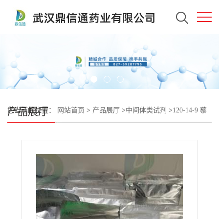
产品展厅
您当前的位置：
网站首页
>
产品展厅
>
中间体类试剂
>
120-14-9 藜
芦醛；3,4-二甲氧基苯甲醛 —— 检测方法 -技术资料 -质量标准 -性
质 -合成材料中间体 -鼎信通李杰