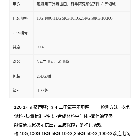
用途
现货用于外贸出口、科学研究和试剂生产等领域
10G;100G;1KG;5KG;10KG;25KG;50KG;100KG
包装规格
CAS编号
99%
纯度
别名
3,4-二甲氧基苯甲醛
包装
25KG/桶
级别
工业级
120-14-9 藜芦醛；3,4-二甲氧基苯甲醛 —— 检测方法 -技术
资料 -质量标准 -性质 -合成材料中间体 -鼎信通李杰
鼎信通现货稳定供应，品质保障，多种包装规
格:10G;100G;1KG;5KG;10KG;25KG;50KG;100KG欢迎电询