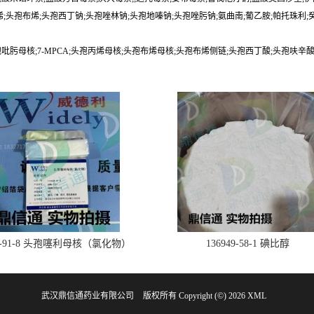
;头孢布烯;头孢西丁钠;头孢唑林钠;头孢地嗪钠;头孢唑肟钠;氨曲南;葡乙胺;帕托珠利;
头孢吡肟母核;7-MPCA;头孢丙烯母核;头孢布烯母核;头孢布烯侧链;头孢西丁酸;头孢呋辛酸
28-91-8 头孢噻利母核（氯化物）
136949-58-1 碘比醇
武汉鼎信通药业有限公司
版权所有 Copyright (©) 2026
XML