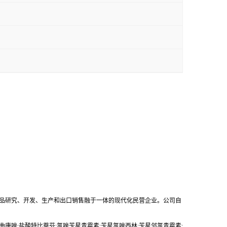
产品研究、开发、生产和出口销售融于一体的现代化民营企业。公司自
伊曲康唑;盐酸特比萘芬;氯唑苄星青霉素;苄星氯唑西林;苄星邻氯青霉素;