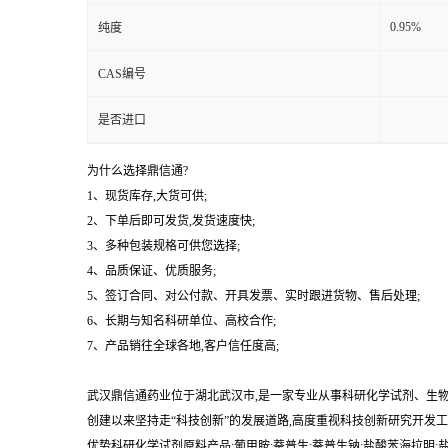
0.95%
纯度
CAS编号
是否进口
为什么选择鼎信通?
1、现货库存,大货可供;
2、下单后即可发货,发货速度快;
3、多种包装规格可供您选择;
4、品质保证、优质服务;
5、签订合同、对公付款、开具发票、实时跟进货物、售后处理;
6、长期与知名科研单位、高校合作;
7、产品销往全球各地,客户信任度高;
武汉鼎信通药业位于湖北武汉市,是一家专业从事科研化学试剂、生
创建以来坚持走“科技创新”的发展道路,高度重视科技创新研究开发工
优势科研化学试剂原料产品:葡甲胺;萘普生;萘普生钠;盐酸苯海拉明;盐