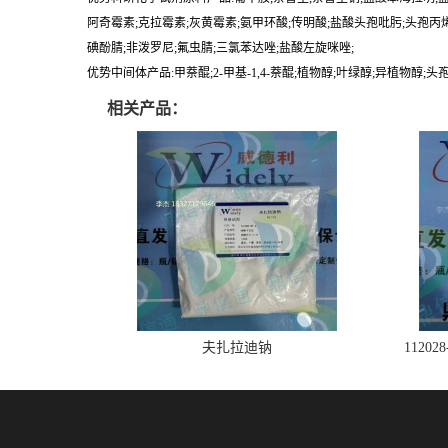
阿奇霉素;克拉霉素;灰黄霉素;氨甲环酸;传明酸;盐酸头孢吡肟;头孢丙烯
碘酚腈;非泼罗尼;氟虫腈;三氯苯达唑;盐酸左旋咪唑;
优势中间体产品:甲萘醌;2-甲基-1,4-萘醌;植物醇;叶绿醇;异植物醇;
相关产品：
夫扎拉迪钠
1120