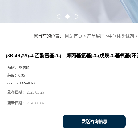
您当前的位置：
网站首页
>
产品展厅
>
中间体类试剂
>
基)环己-1-烯羧酸乙酯
(3R,4R,5S)-4-乙酰氨基-5-(二烯丙基氨基)-3-(戊烷-3-基氧基
品牌：
鼎信通
纯度：
0.95
cas：
651324-09-3
发布日期：
2025-03-25
更新日期：
2026-08-06
发送咨询信息