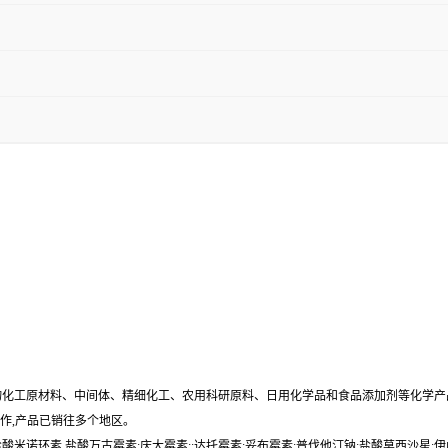
物化工原材料、中间体、精细化工、农用科研原料、日用化学品和食品添加剂等化学
作,产品已销往多个地区。
酸米诺环素,盐酸万古霉素;庆大霉素;;达托霉素;妥布霉素;普伐他汀钠;盐酸莫西沙星;