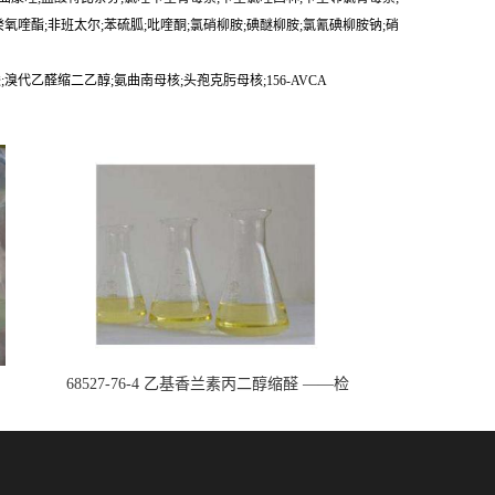
癸氧喹酯;非班太尔;苯硫胍;吡喹酮;氯硝柳胺;碘醚柳胺;氯氰碘柳胺钠;硝
;溴代乙醛缩二乙醇;氨曲南母核;头孢克肟母核;156-AVCA
68527-76-4 乙基香兰素丙二醇缩醛 ——检
测方法 -技术资料 -质量标准 -性质 -中间
体试剂 -香精香料 -鼎信通李杰