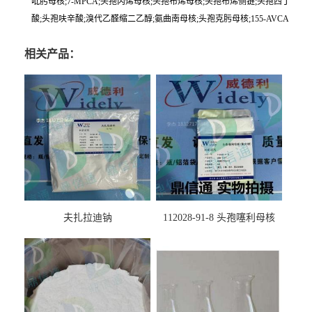
吡肟母核;7-MPCA;头孢丙烯母核;头孢布烯母核;头孢布烯侧链;头孢西丁
酸;头孢呋辛酸;溴代乙醛缩二乙醇;氨曲南母核;头孢克肟母核;155-AVCA
相关产品：
夫扎拉迪钠
112028-91-8 头孢噻利母核
（氯化物）