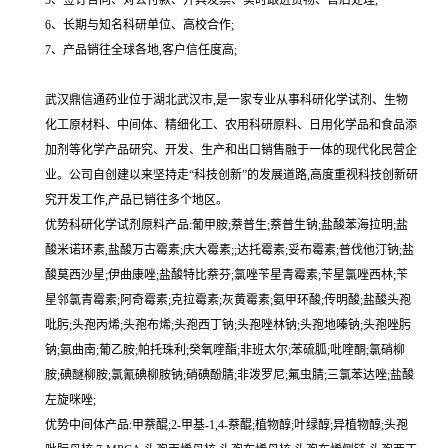
5、签订合同、对公付款、开具发票、实时跟进货物、售后处理;
6、长期与知名科研单位、高校合作;
7、产品销往全球各地,客户信任度高;
武汉鼎信通药业位于湖北武汉市,是一家专业从事科研化学试剂、生物
化工原材料、中间体、精细化工、农用科研原料、日用化学品和食品添
加剂等化学产品研究、开发、生产和出口销售融于一体的现代化民营企
业。公司自创建以来坚持走“科技创新”的发展道路,高度重视科技创新研
究开发工作,产品已销往多个地区。
优势科研化学试剂原料产品:葡甲胺;萘普生;萘普生钠;盐酸苯海拉明;盐
酸米诺环素,盐酸万古霉素;庆大霉素;;达托霉素;妥布霉素;普伐他汀钠;盐
酸莫西沙星;伊曲康唑;盐酸特比萘芬;氯唑苄星青霉素;苄星氯唑西林;苄
星邻氯青霉素;阿奇霉素;克拉霉素;灰黄霉素;氨甲环酸;传明酸;盐酸头孢
吡肟;头孢丙烯;头孢布烯;头孢西丁钠;头孢唑林钠;头孢地嗪钠;头孢唑肟
钠;氨曲南;葡乙胺;帕托珠利;癸氧喹酯;非班太尔;苯硫胍;吡喹酮;氯硝柳
胺;碘醚柳胺;氯氰碘柳胺钠;硝碘酚腈;非泼罗尼;氟虫腈;三氯苯达唑;盐酸
左旋咪唑;
优势中间体产品:甲萘醌;2-甲基-1,4-萘醌;植物醇;叶绿醇;异植物醇;头孢