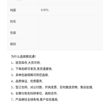
0.95%
纯度
别名
包装
级别
为什么选择鼎信通?
1、现货库存,大货可供;
2、下单后即可发货,发货速度快;
3、多种包装规格可供您选择;
4、品质保证、优质服务;
5、签订合同、对公付款、开具发票、实时跟进货物、售后处理;
6、长期与知名科研单位、高校合作;
7、产品销往全球各地,客户信任度高;