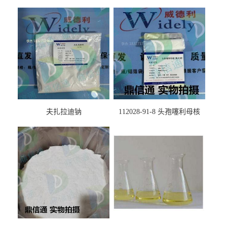
夫扎拉迪钠
112028-91-8 头孢噻利母核
（氯化物）