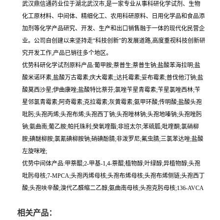
武汉鼎信通药业位于湖北武汉市,是一家专业从事科研化学试剂、生物
化工原材料、中间体、精细化工、农用科研原料、日用化学品和食品添
加剂等化学产品研究、开发、生产和出口销售融于一体的现代化民营企
业。公司自创建以来坚持走“科技创新”的发展道路,高度重视科技创新研
究开发工作,产品已销往多个地区。
优势科研化学试剂原料产品:葡甲胺;萘普生;萘普生钠;盐酸苯海拉明;盐
酸米诺环素,盐酸万古霉素;庆大霉素;;达托霉素;妥布霉素;普伐他汀钠;盐
酸莫西沙星;伊曲康唑;盐酸特比萘芬;氯唑苄星青霉素;苄星氯唑西林;苄
星邻氯青霉素;阿奇霉素;克拉霉素;灰黄霉素;氨甲环酸;传明酸;盐酸头孢
吡肟;头孢丙烯;头孢布烯;头孢西丁钠;头孢唑林钠;头孢地嗪钠;头孢唑肟
钠;氨曲南;葡乙胺;帕托珠利;癸氧喹酯;非班太尔;苯硫胍;吡喹酮;氯硝柳
胺;碘醚柳胺;氯氰碘柳胺钠;硝碘酚腈;非泼罗尼;氟虫腈;三氯苯达唑;盐酸
左旋咪唑;
优势中间体产品:甲萘醌;2-甲基-1,4-萘醌;植物醇;叶绿醇;异植物醇;头孢
吡肟母核;7-MPCA;头孢丙烯母核;头孢布烯母核;头孢布烯侧链;头孢西丁
酸;头孢呋辛酸;溴代乙醛缩二乙醇;氨曲南母核;头孢克肟母核;136-AVCA
相关产品：