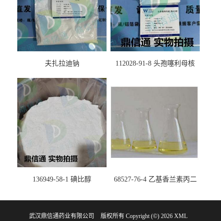
夫扎拉迪钠
112028-91-8 头孢噻利母核
（氯化物）
136949-58-1 碘比醇
68527-76-4 乙基香兰素丙二
醇缩醛 ——检测方法 -技术资
料 -质量标准 -性质 -中间体试
武汉鼎信通药业有限公司
版权所有 Copyright (©) 2026
剂 -香精香料 -鼎信通李杰
XML