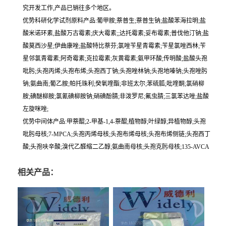
究开发工作,产品已销往多个地区。
优势科研化学试剂原料产品:葡甲胺;萘普生;萘普生钠;盐酸苯海拉明;盐
酸米诺环素,盐酸万古霉素;庆大霉素;;达托霉素;妥布霉素;普伐他汀钠;盐
酸莫西沙星;伊曲康唑;盐酸特比萘芬;氯唑苄星青霉素;苄星氯唑西林;苄
星邻氯青霉素;阿奇霉素;克拉霉素;灰黄霉素;氨甲环酸;传明酸;盐酸头孢
吡肟;头孢丙烯;头孢布烯;头孢西丁钠;头孢唑林钠;头孢地嗪钠;头孢唑肟
钠;氨曲南;葡乙胺;帕托珠利;癸氧喹酯;非班太尔;苯硫胍;吡喹酮;氯硝柳
胺;碘醚柳胺;氯氰碘柳胺钠;硝碘酚腈;非泼罗尼;氟虫腈;三氯苯达唑;盐酸
左旋咪唑;
优势中间体产品:甲萘醌;2-甲基-1,4-萘醌;植物醇;叶绿醇;异植物醇;头孢
吡肟母核;7-MPCA;头孢丙烯母核;头孢布烯母核;头孢布烯侧链;头孢西丁
酸;头孢呋辛酸;溴代乙醛缩二乙醇;氨曲南母核;头孢克肟母核;135-AVCA
相关产品：