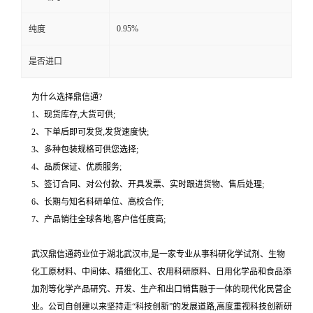
0.95%
纯度
是否进口
为什么选择鼎信通?
1、现货库存,大货可供;
2、下单后即可发货,发货速度快;
3、多种包装规格可供您选择;
4、品质保证、优质服务;
5、签订合同、对公付款、开具发票、实时跟进货物、售后处理;
6、长期与知名科研单位、高校合作;
7、产品销往全球各地,客户信任度高;
武汉鼎信通药业位于湖北武汉市,是一家专业从事科研化学试剂、生物
化工原材料、中间体、精细化工、农用科研原料、日用化学品和食品添
加剂等化学产品研究、开发、生产和出口销售融于一体的现代化民营企
业。公司自创建以来坚持走“科技创新”的发展道路,高度重视科技创新研