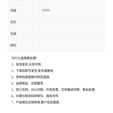
0.95%
纯度
别名
包装
级别
为什么选择鼎信通?
1、现货库存,大货可供;
2、下单后即可发货,发货速度快;
3、多种包装规格可供您选择;
4、品质保证、优质服务;
5、签订合同、对公付款、开具发票、实时跟进货物、售后处理;
6、长期与知名科研单位、高校合作;
7、产品销往全球各地,客户信任度高;