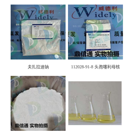
夫扎拉迪钠
112028-91-8 头孢噻利母核
（氯化物）