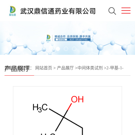
产品展厅
您当前的位置：
网站首页
>
产品展厅
>
中间体类试剂
>
2-甲基-1-
(1H-吡唑-4-基)丙-2-醇