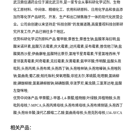
武汉鼎信通药业位于湖北武汉市,是一家专业从事科研化学试剂、生物
化工原材料、中间体、精细化工、农用科研原料、日用化学品和食品添
加剂等化学产品研究、开发、生产和出口销售融于一体的现代化民营企
业。公司自创建以来坚持走“科技创新”的发展道路,高度重视科技创新研
究开发工作,产品已销往多个地区。
优势科研化学试剂原料产品:葡甲胺;萘普生;萘普生钠;盐酸苯海拉明;盐
酸米诺环素,盐酸万古霉素;庆大霉素;;达托霉素;妥布霉素;普伐他汀钠;盐
酸莫西沙星;伊曲康唑;盐酸特比萘芬;氯唑苄星青霉素;苄星氯唑西林;苄
星邻氯青霉素;阿奇霉素;克拉霉素;灰黄霉素;氨甲环酸;传明酸;盐酸头孢
吡肟;头孢丙烯;头孢布烯;头孢西丁钠;头孢唑林钠;头孢地嗪钠;头孢唑肟
钠;氨曲南;葡乙胺;帕托珠利;癸氧喹酯;非班太尔;苯硫胍;吡喹酮;氯硝柳
胺;碘醚柳胺;氯氰碘柳胺钠;硝碘酚腈;非泼罗尼;氟虫腈;三氯苯达唑;盐酸
左旋咪唑;
优势中间体产品:甲萘醌;2-甲基-1,4-萘醌;植物醇;叶绿醇;异植物醇;头孢
吡肟母核;7-MPCA;头孢丙烯母核;头孢布烯母核;头孢布烯侧链;头孢西丁
酸;头孢呋辛酸;溴代乙醛缩二乙醇;氨曲南母核;头孢克肟母核;134-AVCA
相关产品：