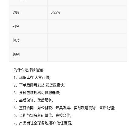
0.95%
纯度
别名
包装
级别
为什么选择鼎信通?
1、现货库存,大货可供;
2、下单后即可发货,发货速度快;
3、多种包装规格可供您选择;
4、品质保证、优质服务;
5、签订合同、对公付款、开具发票、实时跟进货物、售后处理;
6、长期与知名科研单位、高校合作;
7、产品销往全球各地,客户信任度高;