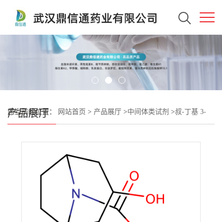
产品展厅
您当前的位置：
网站首页
>
产品展厅
>
中间体类试剂
>
叔-丁基 3-
外-羟基-8-氮杂双环[3.2.1]辛烷-8-羧酸酯