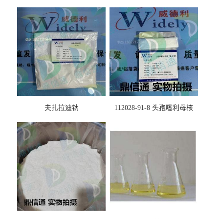
夫扎拉迪钠
112028-91-8 头孢噻利母核
（氯化物）