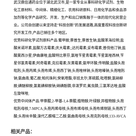
武汉鼎信通药业位于湖北武汉市,是一家专业从事科研化学试剂、生物
化工原材料、中间体、精细化工、农用科研原料、日用化学品和食品添
加剂等化学产品研究、开发、生产和出口销售融于一体的现代化民营企
业。公司自创建以来坚持走“科技创新”的发展道路,高度重视科技创新研
究开发工作,产品已销往多个地区。
优势科研化学试剂原料产品:葡甲胺;萘普生;萘普生钠;盐酸苯海拉明;盐
酸米诺环素,盐酸万古霉素;庆大霉素;;达托霉素;妥布霉素;普伐他汀钠;盐
酸莫西沙星;伊曲康唑;盐酸特比萘芬;氯唑苄星青霉素;苄星氯唑西林;苄
星邻氯青霉素;阿奇霉素;克拉霉素;灰黄霉素;氨甲环酸;传明酸;盐酸头孢
吡肟;头孢丙烯;头孢布烯;头孢西丁钠;头孢唑林钠;头孢地嗪钠;头孢唑肟
钠;氨曲南;葡乙胺;帕托珠利;癸氧喹酯;非班太尔;苯硫胍;吡喹酮;氯硝柳
胺;碘醚柳胺;氯氰碘柳胺钠;硝碘酚腈;非泼罗尼;氟虫腈;三氯苯达唑;盐酸
左旋咪唑;
优势中间体产品:甲萘醌;2-甲基-1,4-萘醌;植物醇;叶绿醇;异植物醇;头孢
吡肟母核;7-MPCA;头孢丙烯母核;头孢布烯母核;头孢布烯侧链;头孢西丁
酸;头孢呋辛酸;溴代乙醛缩二乙醇;氨曲南母核;头孢克肟母核;133-AVCA
相关产品：