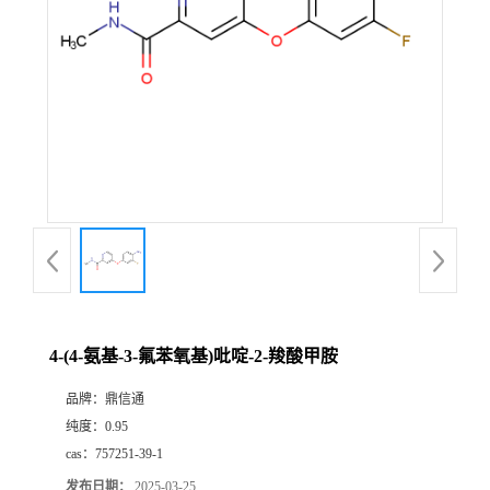
4-(4-氨基-3-氟苯氧基)吡啶-2-羧酸甲胺
品牌：
鼎信通
纯度：
0.95
cas：
757251-39-1
发布日期：
2025-03-25