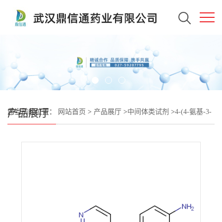
产品展厅
您当前的位置：
网站首页
>
产品展厅
>
中间体类试剂
>
4-(4-氨基-3-
氟苯氧基)吡啶-2-羧酸甲胺