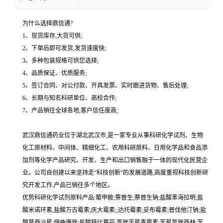
为什么选择鼎信通?
1、现货库存,大货可供;
2、下单后即可发货,发货速度快;
3、多种包装规格可供您选择;
4、品质保证、优质服务;
5、签订合同、对公付款、开具发票、实时跟进货物、售后处理;
6、长期与知名科研单位、高校合作;
7、产品销往全球各地,客户信任度高;
武汉鼎信通药业位于湖北武汉市,是一家专业从事科研化学试剂、生物
化工原材料、中间体、精细化工、农用科研原料、日用化学品和食品添
加剂等化学产品研究、开发、生产和出口销售融于一体的现代化民营企
业。公司自创建以来坚持走“科技创新”的发展道路,高度重视科技创新研
究开发工作,产品已销往多个地区。
优势科研化学试剂原料产品:葡甲胺;萘普生;萘普生钠;盐酸苯海拉明;盐
酸米诺环素,盐酸万古霉素;庆大霉素;;达托霉素;妥布霉素;普伐他汀钠;盐
酸莫西沙星;伊曲康唑;盐酸特比萘芬;氯唑苄星青霉素;苄星氯唑西林;苄