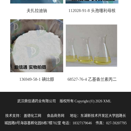
夫扎拉迪钠
112028-91-8 头孢噻利母核
（氯化物）
136949-58-1 碘比醇
68527-76-4 乙基香兰素丙二
醇缩醛 ——检测方法 -技术资
料 -质量标准 -性质 -中间体试
武汉鼎信通药业有限公司
版权所有 Copyright (©) 2026
剂 -香精香料 -鼎信通李杰
XML
技术支持：
盖德化工网
食品商务网
地址：东湖新技术开发区大学园路长
城园路8号海容基孵化园B栋7楼702室
电话：18327179646
传真：027-59207795