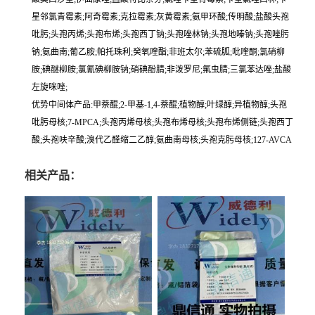
星邻氯青霉素;阿奇霉素;克拉霉素;灰黄霉素;氨甲环酸;传明酸;盐酸头孢
吡肟;头孢丙烯;头孢布烯;头孢西丁钠;头孢唑林钠;头孢地嗪钠;头孢唑肟
钠;氨曲南;葡乙胺;帕托珠利;癸氧喹酯;非班太尔;苯硫胍;吡喹酮;氯硝柳
胺;碘醚柳胺;氯氰碘柳胺钠;硝碘酚腈;非泼罗尼;氟虫腈;三氯苯达唑;盐酸
左旋咪唑;
优势中间体产品:甲萘醌;2-甲基-1,4-萘醌;植物醇;叶绿醇;异植物醇;头孢
吡肟母核;7-MPCA;头孢丙烯母核;头孢布烯母核;头孢布烯侧链;头孢西丁
酸;头孢呋辛酸;溴代乙醛缩二乙醇;氨曲南母核;头孢克肟母核;127-AVCA
相关产品：