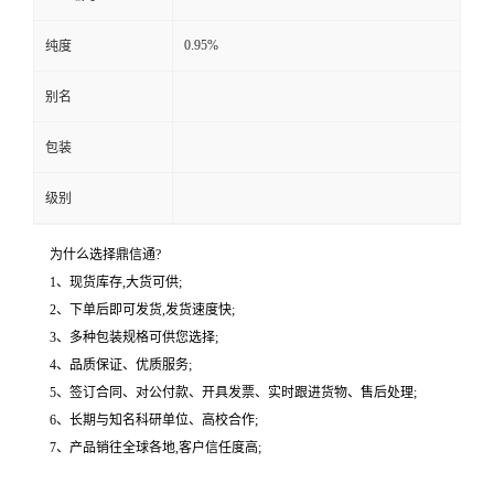
0.95%
纯度
别名
包装
级别
为什么选择鼎信通?
1、现货库存,大货可供;
2、下单后即可发货,发货速度快;
3、多种包装规格可供您选择;
4、品质保证、优质服务;
5、签订合同、对公付款、开具发票、实时跟进货物、售后处理;
6、长期与知名科研单位、高校合作;
7、产品销往全球各地,客户信任度高;