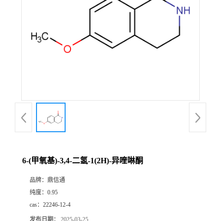
6-(甲氧基)-3,4-二氢-1(2H)-异喹啉酮
品牌：
鼎信通
纯度：
0.95
cas：
22246-12-4
发布日期：
2025-03-25