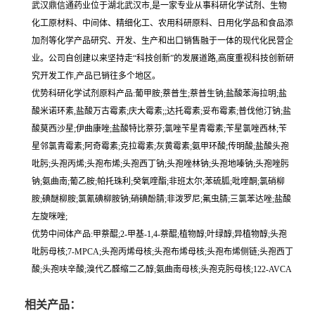
武汉鼎信通药业位于湖北武汉市,是一家专业从事科研化学试剂、生物
化工原材料、中间体、精细化工、农用科研原料、日用化学品和食品添
加剂等化学产品研究、开发、生产和出口销售融于一体的现代化民营企
业。公司自创建以来坚持走“科技创新”的发展道路,高度重视科技创新研
究开发工作,产品已销往多个地区。
优势科研化学试剂原料产品:葡甲胺;萘普生;萘普生钠;盐酸苯海拉明;盐
酸米诺环素,盐酸万古霉素;庆大霉素;;达托霉素;妥布霉素;普伐他汀钠;盐
酸莫西沙星;伊曲康唑;盐酸特比萘芬;氯唑苄星青霉素;苄星氯唑西林;苄
星邻氯青霉素;阿奇霉素;克拉霉素;灰黄霉素;氨甲环酸;传明酸;盐酸头孢
吡肟;头孢丙烯;头孢布烯;头孢西丁钠;头孢唑林钠;头孢地嗪钠;头孢唑肟
钠;氨曲南;葡乙胺;帕托珠利;癸氧喹酯;非班太尔;苯硫胍;吡喹酮;氯硝柳
胺;碘醚柳胺;氯氰碘柳胺钠;硝碘酚腈;非泼罗尼;氟虫腈;三氯苯达唑;盐酸
左旋咪唑;
优势中间体产品:甲萘醌;2-甲基-1,4-萘醌;植物醇;叶绿醇;异植物醇;头孢
吡肟母核;7-MPCA;头孢丙烯母核;头孢布烯母核;头孢布烯侧链;头孢西丁
酸;头孢呋辛酸;溴代乙醛缩二乙醇;氨曲南母核;头孢克肟母核;122-AVCA
相关产品：