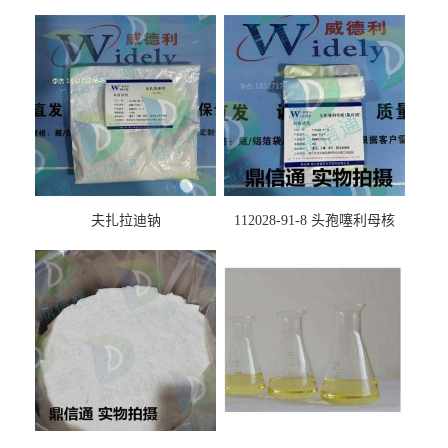
夫扎拉迪钠
112028-91-8 头孢噻利母核
（氯化物）