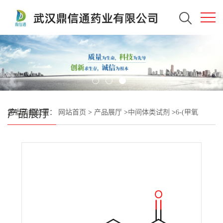
产品展厅
您当前的位置：
网站首页
>
产品展厅
>
中间体类试剂
>
6-(甲氧
基)-3,4-二氢-1(2H)-异喹啉酮