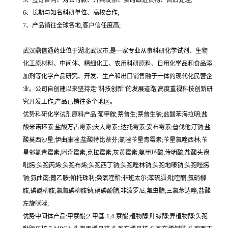
5、签订合同、对公付款、开具发票、实时跟进货物、售后处理;
6、长期与知名科研单位、高校合作;
7、产品销往全球各地,客户信任度高;
武汉鼎信通药业位于湖北武汉市,是一家专业从事科研化学试剂、生物
化工原材料、中间体、精细化工、农用科研原料、日用化学品和食品添
加剂等化学产品研究、开发、生产和出口销售融于一体的现代化民营企
业。公司自创建以来坚持走“科技创新”的发展道路,高度重视科技创新研
究开发工作,产品已销往多个地区。
优势科研化学试剂原料产品:葡甲胺;萘普生;萘普生钠;盐酸苯海拉明;盐
酸米诺环素,盐酸万古霉素;庆大霉素;;达托霉素;妥布霉素;普伐他汀钠;盐
酸莫西沙星;伊曲康唑;盐酸特比萘芬;氯唑苄星青霉素;苄星氯唑西林;苄
星邻氯青霉素;阿奇霉素;克拉霉素;灰黄霉素;氨甲环酸;传明酸;盐酸头孢
吡肟;头孢丙烯;头孢布烯;头孢西丁钠;头孢唑林钠;头孢地嗪钠;头孢唑肟
钠;氨曲南;葡乙胺;帕托珠利;癸氧喹酯;非班太尔;苯硫胍;吡喹酮;氯硝柳
胺;碘醚柳胺;氯氰碘柳胺钠;硝碘酚腈;非泼罗尼;氟虫腈;三氯苯达唑;盐酸
左旋咪唑;
优势中间体产品:甲萘醌;2-甲基-1,4-萘醌;植物醇;叶绿醇;异植物醇;头孢