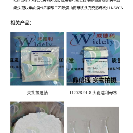
吡肟母核;7-MPCA;头孢丙烯母核;头孢布烯母核;头孢布烯侧链;头孢西丁
酸;头孢呋辛酸;溴代乙醛缩二乙醇;氨曲南母核;头孢克肟母核;111-AVCA
相关产品：
夫扎拉迪钠
112028-91-8 头孢噻利母核
（氯化物）