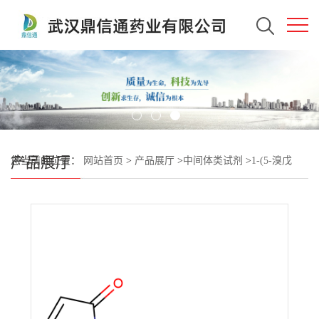
产品展厅
您当前的位置：
网站首页
>
产品展厅
>
中间体类试剂
>
1-(5-溴戊
基)-1H-吡咯-2,5-二酮