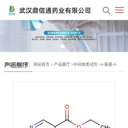
产品展厅
您当前的位置：
网站首页
>
产品展厅
>
中间体类试剂
>
4-氨基-6-
氯-5-氟烟酸乙酯