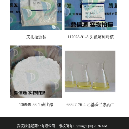
夫扎拉迪钠
112028-91-8 头孢噻利母核
（氯化物）
136949-58-1 碘比醇
68527-76-4 乙基香兰素丙二
醇缩醛 ——检测方法 -技术资
料 -质量标准 -性质 -中间体试
武汉鼎信通药业有限公司
版权所有 Copyright (©) 2026
剂 -香精香料 -鼎信通李杰
XML