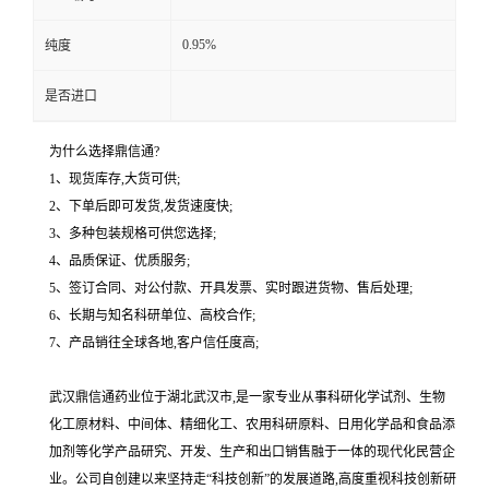
0.95%
纯度
是否进口
为什么选择鼎信通?
1、现货库存,大货可供;
2、下单后即可发货,发货速度快;
3、多种包装规格可供您选择;
4、品质保证、优质服务;
5、签订合同、对公付款、开具发票、实时跟进货物、售后处理;
6、长期与知名科研单位、高校合作;
7、产品销往全球各地,客户信任度高;
武汉鼎信通药业位于湖北武汉市,是一家专业从事科研化学试剂、生物
化工原材料、中间体、精细化工、农用科研原料、日用化学品和食品添
加剂等化学产品研究、开发、生产和出口销售融于一体的现代化民营企
业。公司自创建以来坚持走“科技创新”的发展道路,高度重视科技创新研