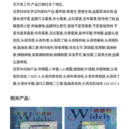
究开发工作,产品已销往多个地区。
优势科研化学试剂原料产品:葡甲胺;萘普生;萘普生钠;盐酸苯海拉明;盐
酸米诺环素,盐酸万古霉素;庆大霉素;;达托霉素;妥布霉素;普伐他汀钠;盐
酸莫西沙星;伊曲康唑;盐酸特比萘芬;氯唑苄星青霉素;苄星氯唑西林;苄
星邻氯青霉素;阿奇霉素;克拉霉素;灰黄霉素;氨甲环酸;传明酸;盐酸头孢
吡肟;头孢丙烯;头孢布烯;头孢西丁钠;头孢唑林钠;头孢地嗪钠;头孢唑肟
钠;氨曲南;葡乙胺;帕托珠利;癸氧喹酯;非班太尔;苯硫胍;吡喹酮;氯硝柳
胺;碘醚柳胺;氯氰碘柳胺钠;硝碘酚腈;非泼罗尼;氟虫腈;三氯苯达唑;盐酸
左旋咪唑;
优势中间体产品:甲萘醌;2-甲基-1,4-萘醌;植物醇;叶绿醇;异植物醇;头孢
吡肟母核;7-MPCA;头孢丙烯母核;头孢布烯母核;头孢布烯侧链;头孢西丁
酸;头孢呋辛酸;溴代乙醛缩二乙醇;氨曲南母核;头孢克肟母核;104-AVCA
相关产品：