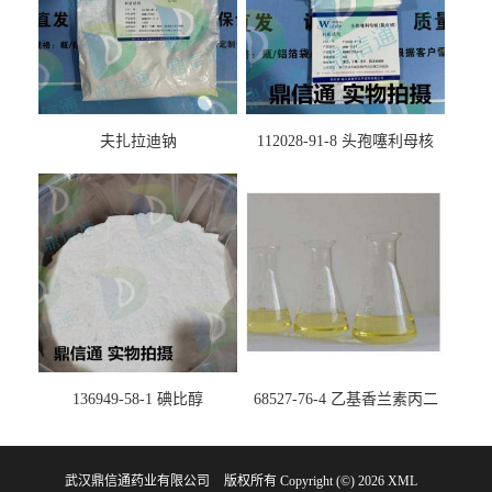
夫扎拉迪钠
112028-91-8 头孢噻利母核
（氯化物）
136949-58-1 碘比醇
68527-76-4 乙基香兰素丙二
醇缩醛 ——检测方法 -技术资
料 -质量标准 -性质 -中间体试
武汉鼎信通药业有限公司
版权所有 Copyright (©) 2026
剂 -香精香料 -鼎信通李杰
XML