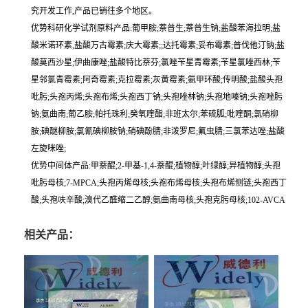
究开发工作,产品已销往多个地区。
优势科研化学试剂原料产品:葡甲胺;萘普生;萘普生钠;盐酸苯海拉明;盐
酸米诺环素,盐酸万古霉素;庆大霉素;;达托霉素;妥布霉素;普伐他汀钠;盐
酸莫西沙星;伊曲康唑;盐酸特比萘芬;氯唑苄星青霉素;苄星氯唑西林;苄
星邻氯青霉素;阿奇霉素;克拉霉素;灰黄霉素;氨甲环酸;传明酸;盐酸头孢
吡肟;头孢丙烯;头孢布烯;头孢西丁钠;头孢唑林钠;头孢地嗪钠;头孢唑肟
钠;氨曲南;葡乙胺;帕托珠利;癸氧喹酯;非班太尔;苯硫胍;吡喹酮;氯硝柳
胺;碘醚柳胺;氯氰碘柳胺钠;硝碘酚腈;非泼罗尼;氟虫腈;三氯苯达唑;盐酸
左旋咪唑;
优势中间体产品:甲萘醌;2-甲基-1,4-萘醌;植物醇;叶绿醇;异植物醇;头孢
吡肟母核;7-MPCA;头孢丙烯母核;头孢布烯母核;头孢布烯侧链;头孢西丁
酸;头孢呋辛酸;溴代乙醛缩二乙醇;氨曲南母核;头孢克肟母核;102-AVCA
相关产品：