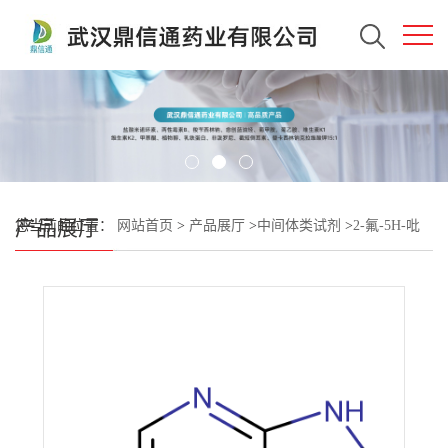
产品展厅
您当前的位置：
网站首页
>
产品展厅
>
中间体类试剂
>
2-氟-5H-吡
咯并[2,3-b]吡嗪