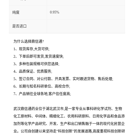
0.95%
纯度
是否进口
为什么选择鼎信通?
1、现货库存,大货可供;
2、下单后即可发货,发货速度快;
3、多种包装规格可供您选择;
4、品质保证、优质服务;
5、签订合同、对公付款、开具发票、实时跟进货物、售后处理;
6、长期与知名科研单位、高校合作;
7、产品销往全球各地,客户信任度高;
武汉鼎信通药业位于湖北武汉市,是一家专业从事科研化学试剂、生物
化工原材料、中间体、精细化工、农用科研原料、日用化学品和食品添
加剂等化学产品研究、开发、生产和出口销售融于一体的现代化民营企
业。公司自创建以来坚持走“科技创新”的发展道路,高度重视科技创新研