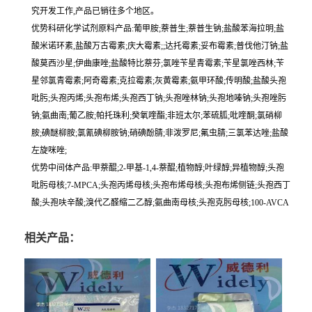
究开发工作,产品已销往多个地区。
优势科研化学试剂原料产品:葡甲胺;萘普生;萘普生钠;盐酸苯海拉明;盐
酸米诺环素,盐酸万古霉素;庆大霉素;;达托霉素;妥布霉素;普伐他汀钠;盐
酸莫西沙星;伊曲康唑;盐酸特比萘芬;氯唑苄星青霉素;苄星氯唑西林;苄
星邻氯青霉素;阿奇霉素;克拉霉素;灰黄霉素;氨甲环酸;传明酸;盐酸头孢
吡肟;头孢丙烯;头孢布烯;头孢西丁钠;头孢唑林钠;头孢地嗪钠;头孢唑肟
钠;氨曲南;葡乙胺;帕托珠利;癸氧喹酯;非班太尔;苯硫胍;吡喹酮;氯硝柳
胺;碘醚柳胺;氯氰碘柳胺钠;硝碘酚腈;非泼罗尼;氟虫腈;三氯苯达唑;盐酸
左旋咪唑;
优势中间体产品:甲萘醌;2-甲基-1,4-萘醌;植物醇;叶绿醇;异植物醇;头孢
吡肟母核;7-MPCA;头孢丙烯母核;头孢布烯母核;头孢布烯侧链;头孢西丁
酸;头孢呋辛酸;溴代乙醛缩二乙醇;氨曲南母核;头孢克肟母核;100-AVCA
相关产品：