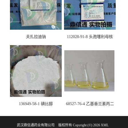
夫扎拉迪钠
112028-91-8 头孢噻利母核
（氯化物）
136949-58-1 碘比醇
68527-76-4 乙基香兰素丙二
醇缩醛 ——检测方法 -技术资
料 -质量标准 -性质 -中间体试
武汉鼎信通药业有限公司
版权所有 Copyright (©) 2026
剂 -香精香料 -鼎信通李杰
XML