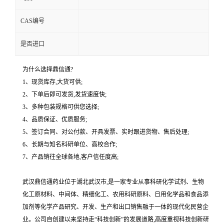
CAS编号
是否进口
为什么选择鼎信通?
1、现货库存,大货可供;
2、下单后即可发货,发货速度快;
3、多种包装规格可供您选择;
4、品质保证、优质服务;
5、签订合同、对公付款、开具发票、实时跟进货物、售后处理;
6、长期与知名科研单位、高校合作;
7、产品销往全球各地,客户信任度高;
武汉鼎信通药业位于湖北武汉市,是一家专业从事科研化学试剂、生物
化工原材料、中间体、精细化工、农用科研原料、日用化学品和食品添
加剂等化学产品研究、开发、生产和出口销售融于一体的现代化民营企
业。公司自创建以来坚持走“科技创新”的发展道路,高度重视科技创新研